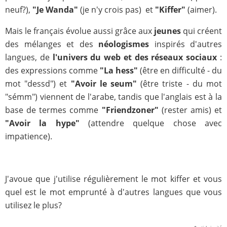
neuf?),
"
Je Wanda"
(je n'y crois pas)
et
"
K
iffer"
(aimer).
Mais le français évolue aussi grâce aux
jeunes
qui créent
des mélanges et des
néologismes
inspirés d'autres
langues, de
l'univers du web et des réseaux sociaux
:
des expressions comme
"
La hess"
(être en difficulté - du
mot "dessd") et
"
Avoir le seum"
(être triste - du mot
"sémm") viennent de l'arabe, tandis que l'anglais est à la
base de termes comme
"
Friendzoner"
(rester amis) et
"
Avoir la hype"
(attendre quelque chose avec
impatience).
J'avoue que j'utilise régulièrement le mot kiffer et vous
quel est le mot emprunté à d'autres langues que vous
utilisez le plus?