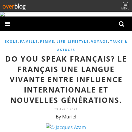
MENU
,
,
,
,
,
,
ECOLE
FAMILLE
FEMME
LIFE
LIFESTYLE
VOYAGE
TRUCS &
ASTUCES
DO YOU SPEAK FRANÇAIS? LE
FRANÇAIS UNE LANGUE
VIVANTE ENTRE INFLUENCE
INTERNATIONALE ET
NOUVELLES GÉNÉRATIONS.
19 AVRIL 2021
By Muriel