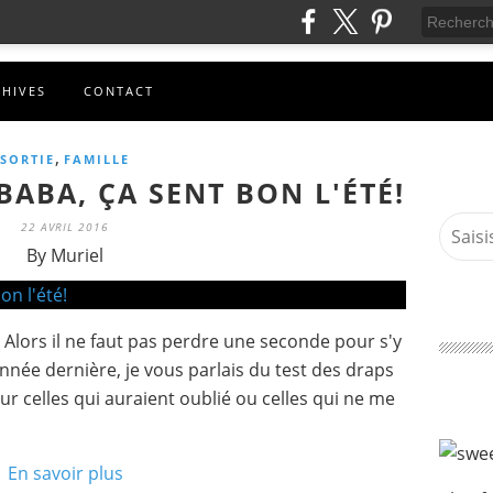
CHIVES
CONTACT
,
SORTIE
FAMILLE
BABA, ÇA SENT BON L'ÉTÉ!
22 AVRIL 2016
By Muriel
! Alors il ne faut pas perdre une seconde pour s'y
nnée dernière, je vous parlais du test des draps
r celles qui auraient oublié ou celles qui ne me
En savoir plus