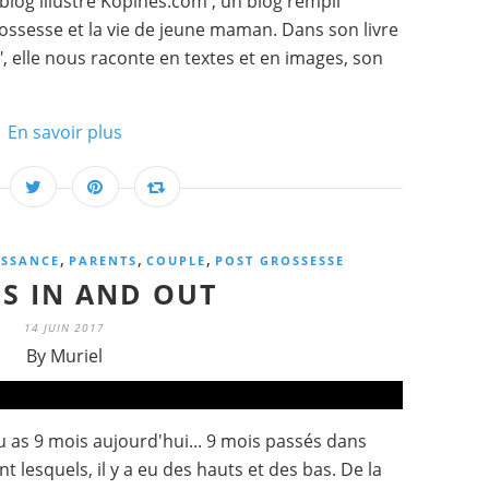
 blog illustré Kopines.com , un blog rempli
ossesse et la vie de jeune maman. Dans son livre
, elle nous raconte en textes et en images, son
En savoir plus
,
,
,
ISSANCE
PARENTS
COUPLE
POST GROSSESSE
IS IN AND OUT
14 JUIN 2017
By Muriel
as 9 mois aujourd'hui... 9 mois passés dans
 lesquels, il y a eu des hauts et des bas. De la