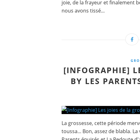
joie, de la frayeur et finalemen
nous avons tissé...
GRO
[INFOGRAPHIE] L
BY LES PARENT
La grossesse, cette période merve
toussa... Bon, assez de blabla. La
Parents épuisés et La Redoute d'a