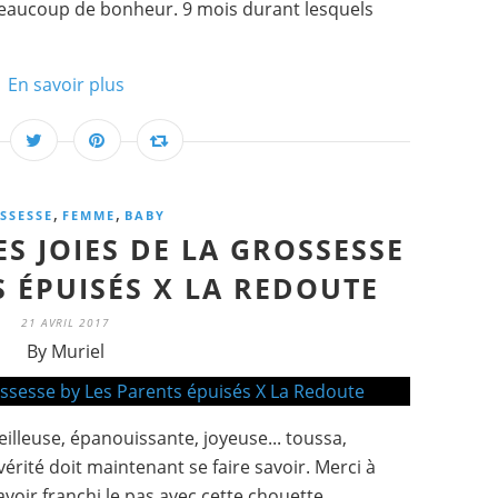
t beaucoup de bonheur. 9 mois durant lesquels
En savoir plus
,
,
SSESSE
FEMME
BABY
ES JOIES DE LA GROSSESSE
S ÉPUISÉS X LA REDOUTE
21 AVRIL 2017
By Muriel
illeuse, épanouissante, joyeuse... toussa,
 vérité doit maintenant se faire savoir. Merci à
voir franchi le pas avec cette chouette