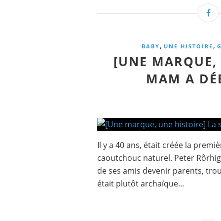
,
,
BABY
UNE HISTOIRE
[UNE MARQUE, 
MAM A DÉB
Il y a 40 ans, était créée la prem
caoutchouc naturel. Peter Rôrhig
de ses amis devenir parents, trouv
était plutôt archaïque...