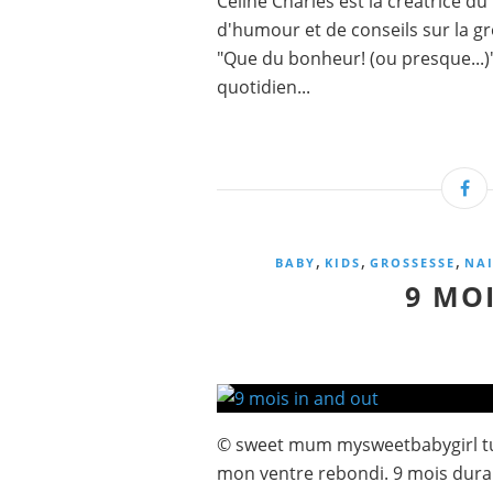
Céline Charlès est la créatrice du
d'humour et de conseils sur la gr
"Que du bonheur! (ou presque...)"
quotidien...
,
,
,
BABY
KIDS
GROSSESSE
NA
9 MO
© sweet mum mysweetbabygirl tu 
mon ventre rebondi. 9 mois durant