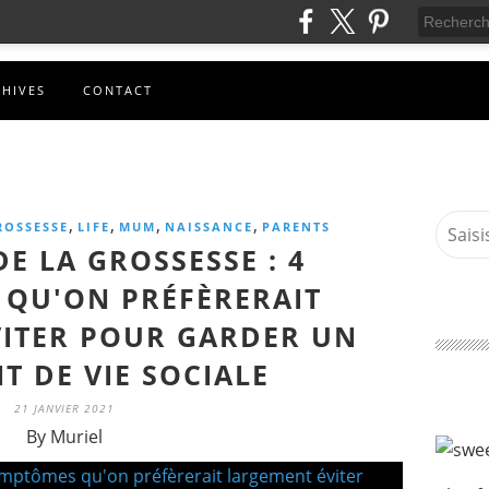
CHIVES
CONTACT
,
,
,
,
ROSSESSE
LIFE
MUM
NAISSANCE
PARENTS
E LA GROSSESSE : 4
QU'ON PRÉFÈRERAIT
ITER POUR GARDER UN
T DE VIE SOCIALE
21 JANVIER 2021
By Muriel