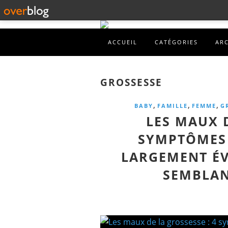
ACCUEIL
CATÉGORIES
AR
GROSSESSE
,
,
,
BABY
FAMILLE
FEMME
G
LES MAUX D
SYMPTÔMES 
LARGEMENT ÉV
SEMBLAN