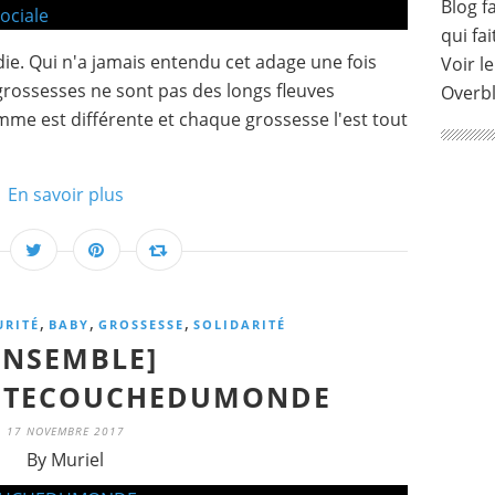
Blog fa
qui fai
ie. Qui n'a jamais entendu cet adage une fois
Voir le
grossesses ne sont pas des longs fleuves
Overb
emme est différente et chaque grossesse l'est tout
En savoir plus
,
,
,
URITÉ
BABY
GROSSESSE
SOLIDARITÉ
ENSEMBLE]
TITECOUCHEDUMONDE
17 NOVEMBRE 2017
By Muriel