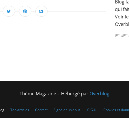
Blog fa
qui fai
Voir le
Overb
Thème Magazine - Hébergé par
Overblog
log
Top articles
Contact
Signaler un abus
C.G.U.
Cookies et don