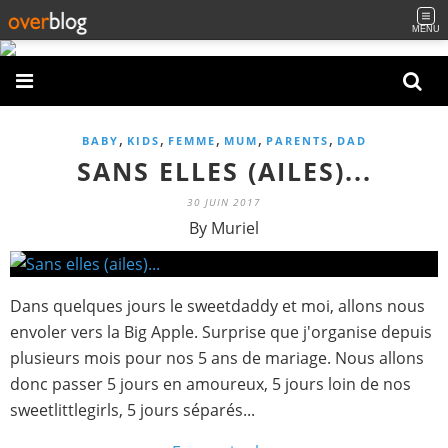
MENU
,
,
,
,
,
BABY
KIDS
FEMME
MUM
PARENTS
DAD
SANS ELLES (AILES)...
30 JUIN 2017
By Muriel
Dans quelques jours le sweetdaddy et moi, allons nous
envoler vers la Big Apple. Surprise que j'organise depuis
plusieurs mois pour nos 5 ans de mariage. Nous allons
donc passer 5 jours en amoureux, 5 jours loin de nos
sweetlittlegirls, 5 jours séparés...