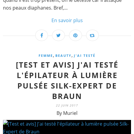
quand il est trop présent, on le déteste car il attaque
nos peaux diaphanes. Bref,...
En savoir plus
,
,
FEMME
BEAUTY
J'AI TESTÉ
[TEST ET AVIS] J'AI TESTÉ
L'ÉPILATEUR À LUMIÈRE
PULSÉE SILK-EXPERT DE
BRAUN
22 JUIN 2017
By Muriel