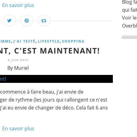
Blog fa
En savoir plus
qui fai
Voir le
Overb
,
,
,
EMME
J'AI TESTÉ
LIFESTYLE
SHOPPING
T, C'EST MAINTENANT!
6 JUIN 2019
By Muriel
 commence à faire beau, j'ai envie de
er de rythme (les jours qui rallongent ce n'est
'ai eu envie de changer de déco. Cela fait 6 ans
En savoir plus