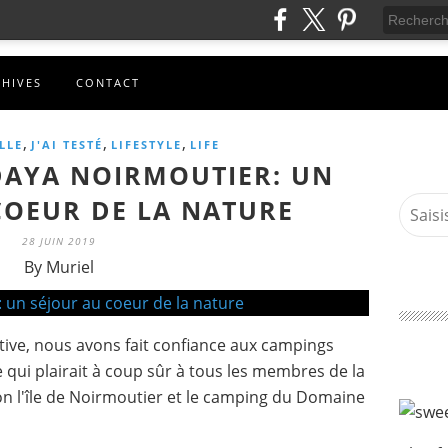
CHIVES
CONTACT
,
,
,
LLE
J'AI TESTÉ
LIFESTYLE
LIFE
AYA NOIRMOUTIER: UN
COEUR DE LA NATURE
28 JUIN 2019
By Muriel
ive, nous avons fait confiance aux campings
qui plairait à coup sûr à tous les membres de la
on l'île de Noirmoutier et le camping du Domaine