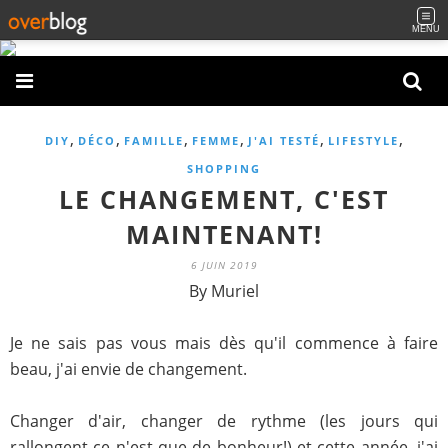
MENU
,
,
,
,
,
,
DIY
DÉCO
FAMILLE
FEMME
J'AI TESTÉ
LIFESTYLE
SHOPPING
LE CHANGEMENT, C'EST
MAINTENANT!
6 JUIN 2019
By Muriel
Je ne sais pas vous mais dès qu'il commence à faire
beau, j'ai envie de changement.
Changer d'air, changer de rythme (les jours qui
rallongent ce n'est que de bonheur!) et cette année, j'ai