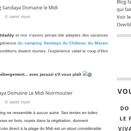
Blog fa
qui fai
© sweet mum
Voir le
Overb
tdaddy
et moi n'avons jamais été adeptes des vacances
xpérience
du camping Sandaya du Château du Marais
nditions étaient réunies, l'expérience valait le coup d'être
bergement... avec jacuzzi s'il vous plaît
VOU
© sweet mum
DO
ping ne ressemble à aucun autre. Ses tentes en toiles
LE 
lows en bois, noyés dans la végétation, donnent
VIV
accès direct à la plage du Midi est un atout considérable.