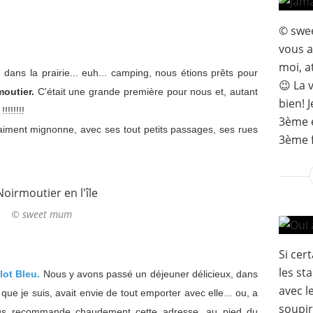
© swee
vous a
moi, 
 dans la prairie... euh... camping, nous étions prêts pour
😉 La 
moutier.
C'était une grande première pour nous et, autant
bien! 
!!!!!!!
3ème e
aiment mignonne, avec ses tout petits passages, ses rues
3ème f
© sweet mum
Si cer
les st
Ilot Bleu.
Nous y avons passé un déjeuner délicieux, dans
avec l
ue je suis, avait envie de tout emporter avec elle... ou, a
soupir
vous recommande chaudement cette adresse, au pied du