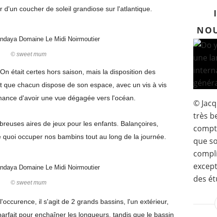
r d'un coucher de soleil grandiose sur l'atlantique.
NOU
© sweet mum
 On était certes hors saison, mais la disposition des
 que chacun dispose de son espace, avec un vis à vis
 chance d'avoir une vue dégagée vers l'océan.
© Jacq
très b
euses aires de jeux pour les enfants. Balançoires,
compte
de quoi occuper nos bambins tout au long de la journée.
que so
compliq
excepti
des étu
© sweet mum
l'occurence, il s'agit de 2 grands bassins, l'un extérieur,
 parfait pour enchaîner les longueurs, tandis que le bassin