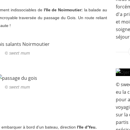
forcém
ument indissociables de
l'Ile de Noirmoutier:
la balade au
d'a pr
'incroyable traversée du passage du Gois. Un route reliant
et mo
aute !
soigne
séjour
© sweet mum
© swee
© sweet mum
eu la 
pour a
voyagi
sur la
partis
r embarquer à bord d'un bateau, direction
l'Ile d'Yeu.
précisé