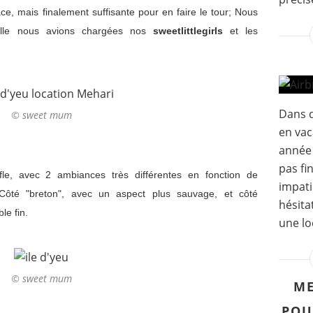
lace, mais finalement suffisante pour en faire le tour; Nous
elle nous avions chargées nos
sweetlittlegirls
et les
Dans q
© sweet mum
en vac
année 
pas fi
le, avec 2 ambiances très différentes en fonction de
impati
. Côté "breton", avec un aspect plus sauvage, et côté
hésita
le fin.
une loc
© sweet mum
ME
POU