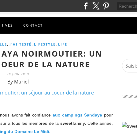
CHIVES
CONTACT
,
,
,
LLE
J'AI TESTÉ
LIFESTYLE
LIFE
AYA NOIRMOUTIER: UN
COEUR DE LA NATURE
28 JUIN 2019
By Muriel
nous avons fait confiance
aux campings Sandaya
pour
p sûr à tous les membres de la
sweetfamily.
Cette année,
ing du Domaine Le Midi.