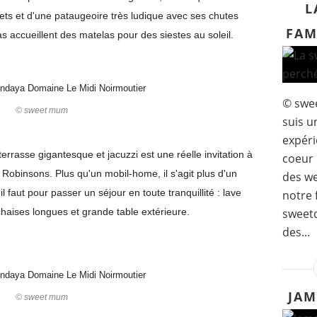
L
ts et d'une pataugeoire très ludique avec ses chutes
FAM
s accueillent des matelas pour des siestes au soleil.
© swe
© sweet mum
suis u
expéri
errasse gigantesque et jacuzzi est une réelle invitation à
coeur 
Robinsons. Plus qu'un mobil-home, il s'agit plus d'un
des we
u'il faut pour passer un séjour en toute tranquillité : lave
notre 
sweetd
 chaises longues et grande table extérieure.
des...
JAM
© sweet mum