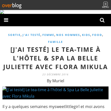
MENU
,
,
,
,
,
,
SORTIE
J'AI TESTÉ
FEMME
NOS HOMMES
KIDS
FOOD
FAMILLE
[J'AI TESTÉ] LE TEA-TIME À
L'HÔTEL & SPA LA BELLE
JULIETTE AVEC FLORA MIKULA
23 DÉCEMBRE 2016
By Muriel
Il y a quelques semaines mysweetlittlegirl et moi avons