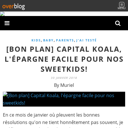
MENU
,
,
,
KIDS
BABY
PARENTS
J'AI TESTÉ
[BON PLAN] CAPITAL KOALA,
L'ÉPARGNE FACILE POUR NOS
SWEETKIDS!
30 JANVIER 2018
By Muriel
En ce mois de janvier où pleuvent les bonnes
résolutions qu'on ne tient honnêtement pas souvent, je