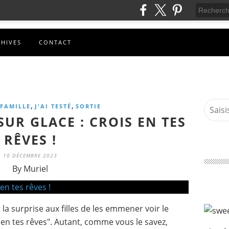
CHIVES
CONTACT
,
,
FAMILLE
J'AI TESTÉ
SORTIE
SUR GLACE : CROIS EN TES
RÊVES !
10 DÉCEMBRE 2023
By Muriel
la surprise aux filles de les emmener voir le
 en tes rêves". Autant, comme vous le savez,