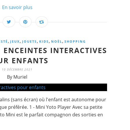
En savoir plus
,
,
,
,
,
ESTÉ
JEUX
JOUETS
KIDS
NOËL
SHOPPING
S ENCEINTES INTERACTIVES
UR ENFANTS
10 DÉCEMBRE 2021
By Muriel
alins (sans écran) où l'enfant est autonome pour
ue préférée. 1 - Mini Yoto Player Avec sa petite
Yoto Mini est le parfait compagnon des sorties en