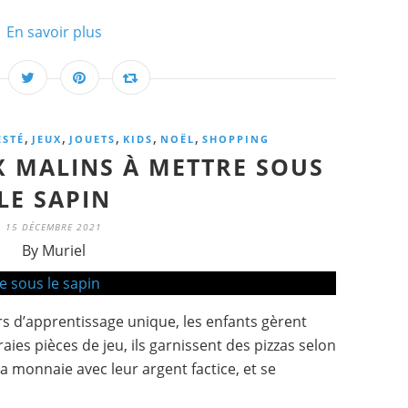
En savoir plus
,
,
,
,
,
ESTÉ
JEUX
JOUETS
KIDS
NOËL
SHOPPING
X MALINS À METTRE SOUS
LE SAPIN
15 DÉCEMBRE 2021
By Muriel
rs d’apprentissage unique, les enfants gèrent
vraies pièces de jeu, ils garnissent des pizzas selon
la monnaie avec leur argent factice, et se