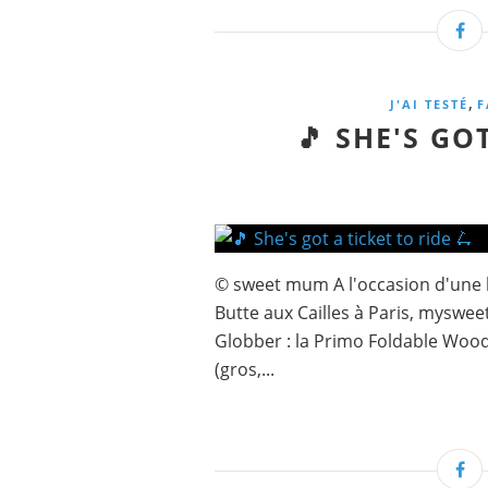
,
J'AI TESTÉ
F
🎵 SHE'S GO
© sweet mum A l'occasion d'une b
Butte aux Cailles à Paris, mysweetl
Globber : la Primo Foldable Wood 
(gros,...