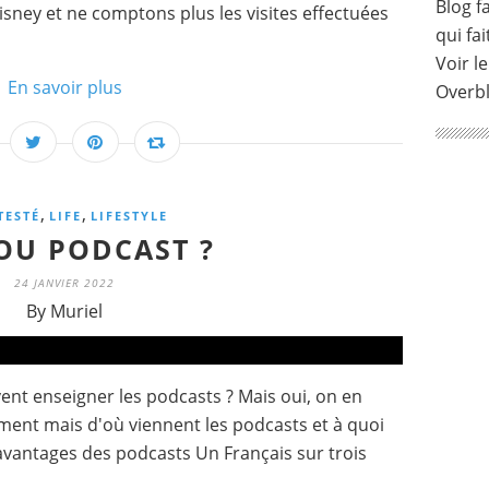
Blog fa
sney et ne comptons plus les visites effectuées
qui fai
Voir le
En savoir plus
Overb
,
,
 TESTÉ
LIFE
LIFESTYLE
OU PODCAST ?
24 JANVIER 2022
By Muriel
nt enseigner les podcasts ? Mais oui, on en
ent mais d'où viennent les podcasts et à quoi
 avantages des podcasts Un Français sur trois