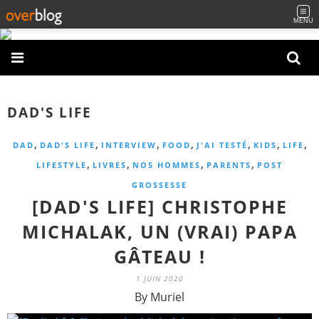
MENU
DAD'S LIFE
,
,
,
,
,
,
,
DAD
DAD'S LIFE
INTERVIEW
FOOD
J'AI TESTÉ
KIDS
LIFE
,
,
,
,
LIFESTYLE
LIVRES
NOS HOMMES
PARENTS
POST
GROSSESSE
[DAD'S LIFE] CHRISTOPHE
MICHALAK, UN (VRAI) PAPA
GÂTEAU !
1 JUIN 2020
By Muriel