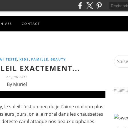
CHIVES
CONTACT
,
,
,
'AI TESTÉ
KIDS
FAMILLE
BEAUTY
LEIL EXACTEMENT...
27 JUIN 2017
By Muriel
le soleil c'est un peu du je t'aime moi non plus.
sieurs jours, on a le moral dans les chaussettes
le déteste car il attaque nos peaux diaphanes.