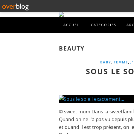
ACCUEIL
CATÉGORIES
AR
BEAUTY
,
,
BABY
FEMME
J
SOUS LE SO
© sweet mum Dans la sweetfamily, 
Quand on ne l'a pas vu depuis plu
et quand il est trop présent, on 