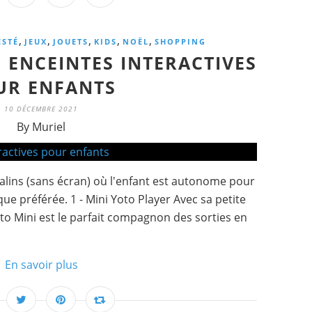
,
,
,
,
,
ESTÉ
JEUX
JOUETS
KIDS
NOËL
SHOPPING
S ENCEINTES INTERACTIVES
UR ENFANTS
10 DÉCEMBRE 2021
By Muriel
alins (sans écran) où l'enfant est autonome pour
ue préférée. 1 - Mini Yoto Player Avec sa petite
Yoto Mini est le parfait compagnon des sorties en
En savoir plus