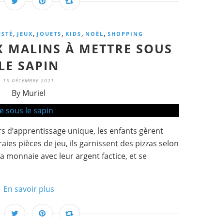
,
,
,
,
,
ESTÉ
JEUX
JOUETS
KIDS
NOËL
SHOPPING
X MALINS À METTRE SOUS
LE SAPIN
15 DÉCEMBRE 2021
By Muriel
rs d’apprentissage unique, les enfants gèrent
vraies pièces de jeu, ils garnissent des pizzas selon
la monnaie avec leur argent factice, et se
En savoir plus