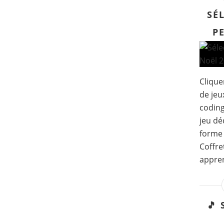
SÉ
P
Clique
de jeu
codin
jeu dé
forme 
Coffre
appren
🎵 