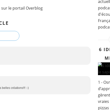
actuel
podcas
l
sur le portail Overblog
d'écou
França
CLE
podcas
6 I
M
1 - Os
d’appr
 belles créations!!! :-)
gèrent
vraies
pizzas