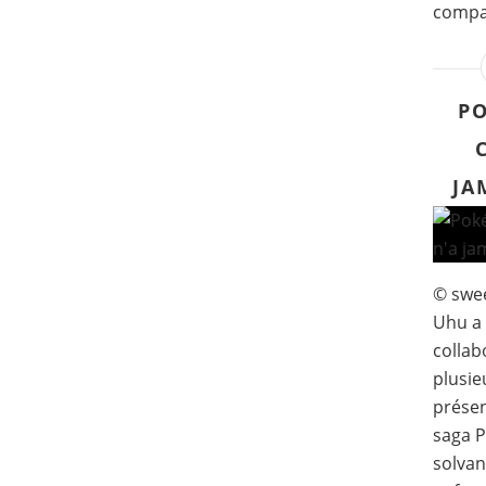
compag
PO
JA
© swee
Uhu a 
collab
plusie
présen
saga P
solvan