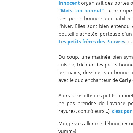
Innocent
organisait des portes o
"Mets ton bonnet"
. Le principe
des petits bonnets qui habiller
l'hiver. Elles sont bien entend
bouteille achetée, porteuse d'un 
Les petits frères des Pauvres
qui
Du coup, une matinée bien sym
cuisine, tricoter des petits bonn
les mains, dessiner son bonnet 
avec le duo enchanteur de
Carly 
Alors la récolte des petits bonn
ne pas prendre de l'avance po
rayures, contrôleurs...),
c'est par 
Moi, je vais aller me déboucher u
yummy!