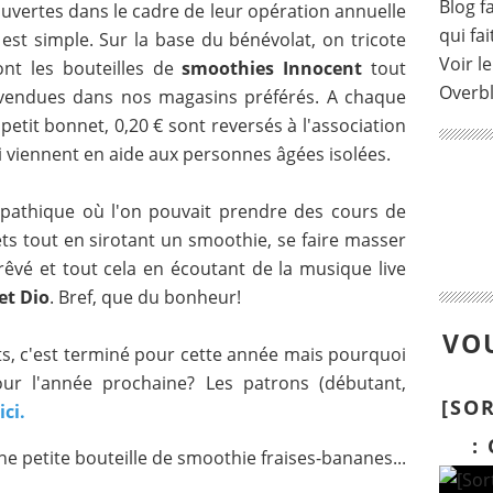
Blog fa
uvertes dans le cadre de leur opération annuelle
qui fai
 est simple. Sur la base du bénévolat, on tricote
Voir le
ont les bouteilles de
smoothies Innocent
tout
Overb
u vendues dans nos magasins préférés. A chaque
petit bonnet, 0,20 € sont reversés à l'association
 viennent en aide aux personnes âgées isolées.
pathique où l'on pouvait prendre des cours de
ets tout en sirotant un smoothie, se faire masser
rêvé et tout cela en écoutant de la musique live
et Dio
. Bref, que du bonheur!
VOU
ets, c'est terminé pour cette année mais pourquoi
ur l'année prochaine? Les patrons (débutant,
[SO
ici.
:
ne petite bouteille de smoothie fraises-bananes...