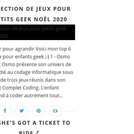
LECTION DE JEUX POUR
ETITS GEEK NOËL 2020
r pour agrandir Voici mon top 6
x pour enfants geek ;-) 1 - Osmo
g Osmo présente son univers de
dié au codage informatique sous
de trois jeux réunis dans son
t Complet Coding. L’enfant
d à coder autrement tout...
SHE'S GOT A TICKET TO
RIDE 🛴