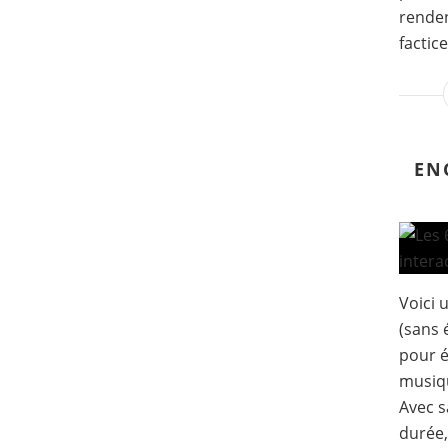
renden
factice
EN
Voici 
(sans 
pour é
musiqu
Avec s
durée,