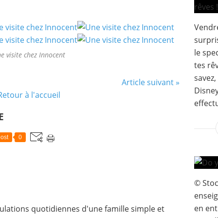
Vendre
surpri
le spe
e visite chez Innocent
tes rê
savez,
Article suivant »
Disney
Retour à l'accueil
effect
E
ost
0
© Stoc
enseig
en en
lations quotidiennes d'une famille simple et