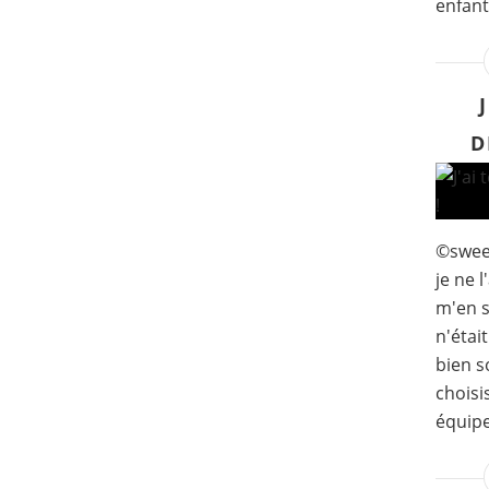
enfants
D
©sweet
je ne l
m'en s
n'étai
bien s
choisi
équipe