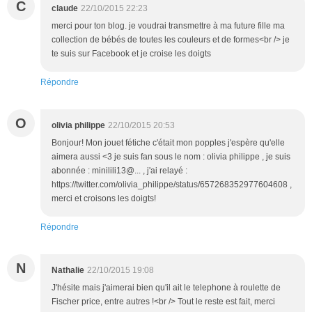
C
claude
22/10/2015 22:23
merci pour ton blog. je voudrai transmettre à ma future fille ma
collection de bébés de toutes les couleurs et de formes<br /> je
te suis sur Facebook et je croise les doigts
Répondre
O
olivia philippe
22/10/2015 20:53
Bonjour! Mon jouet fétiche c'était mon popples j'espère qu'elle
aimera aussi <3 je suis fan sous le nom : olivia philippe , je suis
abonnée : minilili13@... , j'ai relayé :
https://twitter.com/olivia_philippe/status/657268352977604608 ,
merci et croisons les doigts!
Répondre
N
Nathalie
22/10/2015 19:08
J'hésite mais j'aimerai bien qu'il ait le telephone à roulette de
Fischer price, entre autres !<br /> Tout le reste est fait, merci