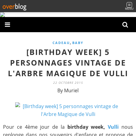
MENU
,
CADEAU
BABY
[BIRTHDAY WEEK] 5
PERSONNAGES VINTAGE DE
L'ARBRE MAGIQUE DE VULLI
22 OCTOBRE 2015
By Muriel
Pour ce 4ème jour de la
birthday week,
Vulli
nous
replonge dans nos souvenirs d'enfance et propose de