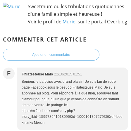
Sweetmum ou les tribulations quotidiennes
d'une famille simple et heureuse !
Voir le profil de
Muriel
sur le portail Overblog
COMMENTER CET ARTICLE
Ajouter un commentaire
F
Fifilatesteuse Malo
22/10/2015 01:51
Bonjour, je participe avec grand plaisir ! Je suis fan de votre
page Facebook sous le pseudo Fifilatesteuse Malo. Je suis
abonnée au blog. Pour répondre à la question, éprouver tant
d'amour pour quelqu'un que je venais de connaître en sortant
de mon ventre. Je partage ici :
https://m.facebook.com/story.php?
story_fbid=159978941018096&id=100010179727936&ref=boo
kmarks Merciiii