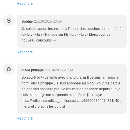
Répondre
S
Sophie
21/10/2015 23:08
Je suis devenue insensible à l'odeur des couches de mon bébé.
lol<br /> <br /> Partagé sur FB!<br /> <br /> Merci pour ce
nouveau concours! :-)
Répondre
O
olivia philippe
21/10/2015 21:09
Bonjour!<br /> Je tente avec grand plaisir !! Je suis fan sous le
nom : olivia philippe , je suis abonnée au blog . Pour ma part je
ne pensais pas faire preuve d'autant de patience depuis que je
suis maman, je me surprends moi même! j'ai relayé :
https://twitter.com/olivia_philippe/status/656909824974811140 ,
merci et croisons les doigts!
Répondre