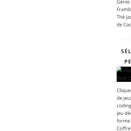
Génie.
Frambo
Thé Ja
de Cao 
SÉ
P
Clique
de jeu
codin
jeu dé
forme 
Coffre