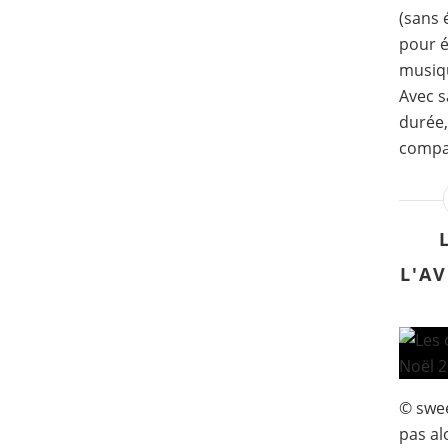
(sans 
pour é
musiqu
Avec s
durée,
compag
L'A
© swe
pas al