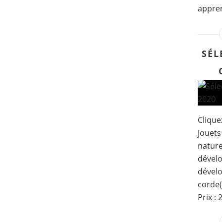
appren
SÉL
Clique
jouets
nature
dévelo
dévelo
corde(
Prix :