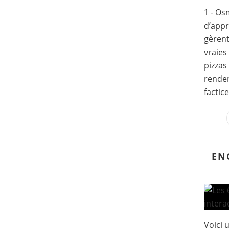
1 - Os
d’appr
gèrent
vraies
pizzas
renden
factice
EN
Voici 