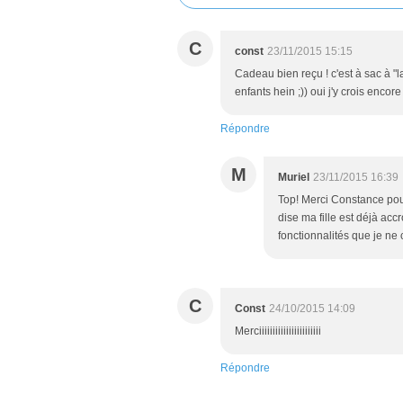
C
const
23/11/2015 15:15
Cadeau bien reçu ! c'est à sac à "l
enfants hein ;)) oui j'y crois encor
Répondre
M
Muriel
23/11/2015 16:39
Top! Merci Constance pour
dise ma fille est déjà ac
fonctionnalités que je ne
C
Const
24/10/2015 14:09
Merciiiiiiiiiiiiiiiiiiiiiii
Répondre