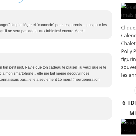
anger" simple, léger et "connecté" pour les parents ... pas pour les
Clique
e qu'il ne sera pas addict aux tablettes! encore Merci !
Calend
Chalet
Polly 
figuri
souven
 ton petit mot. Ravie que ton cadeau te plaise! Tu veux que je te
cro à mon smartphone... elle me fait même découvrir des
les ann
 connaissais pas... elle a seulement 15 mois! #newgeneration
6 I
M