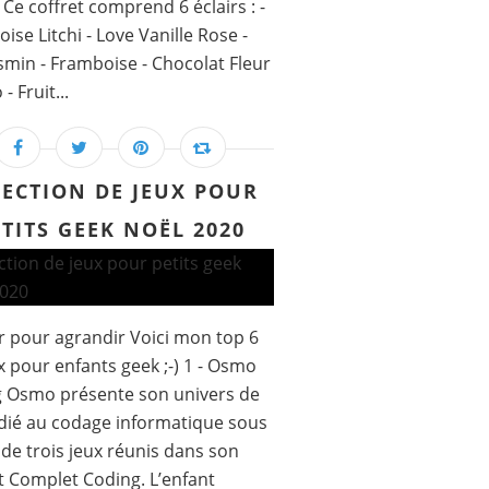
 Ce coffret comprend 6 éclairs : -
ise Litchi - Love Vanille Rose -
smin - Framboise - Chocolat Fleur
- Fruit...
LECTION DE JEUX POUR
ETITS GEEK NOËL 2020
r pour agrandir Voici mon top 6
x pour enfants geek ;-) 1 - Osmo
g Osmo présente son univers de
dié au codage informatique sous
de trois jeux réunis dans son
t Complet Coding. L’enfant