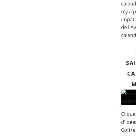
calend
n'y a 
impati
de l'A
calendr
SA
CA
M
Clique
d'idée
Coffret