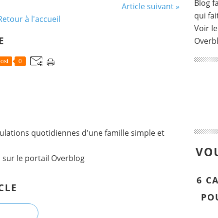
Blog fa
Article suivant »
qui fai
Retour à l'accueil
Voir le
E
Overb
ost
0
lations quotidiennes d'une famille simple et
VOU
l
sur le portail Overblog
6 C
CLE
PO