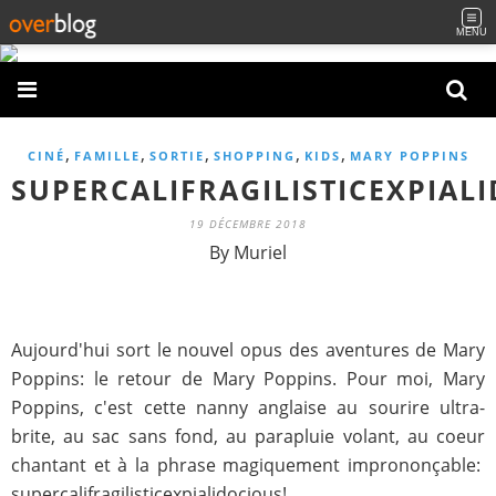
MENU
,
,
,
,
,
CINÉ
FAMILLE
SORTIE
SHOPPING
KIDS
MARY POPPINS
SUPERCALIFRAGILISTICEXPIAL
19 DÉCEMBRE 2018
By Muriel
Aujourd'hui sort le nouvel opus des aventures de Mary
Poppins: le retour de Mary Poppins. Pour moi, Mary
Poppins, c'est cette nanny anglaise au sourire ultra-
brite, au sac sans fond, au parapluie volant, au coeur
chantant et à la phrase magiquement imprononçable:
supercalifragilisticexpialidocious!