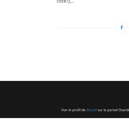
côté?),...
Voir le profil de
Muriel
sur le portail Overb