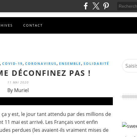
CHIVES
CONTACT
,
,
,
,
COVID-19
CORONAVIRUS
ENSEMBLE
SOLIDARITÉ
ME DÉCONFINEZ PAS !
11 MAI 2020
By Muriel
ça y est, le jour tant attendu par des millions de
nt 11 mai est arrivé. Les Français vont enfin
itudes perdues (les avaient-ils vraiment mises de