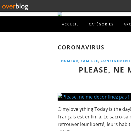
ACCUEIL
CATÉGORIES
AR
CORONAVIRUS
,
,
HUMEUR
FAMILLE
CONFINEMENT
PLEASE, NE 
© mylovelything Today is the day! 
Français est enfin là. Le sacro-sai
retrouver leur liberté, leurs hab