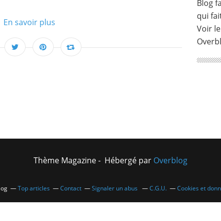
Blog fa
qui fai
En savoir plus
Voir le
Overb
Thème Magazine - Hébergé par
Overblog
log
Top articles
Contact
Signaler un abus
C.G.U.
Cookies et don