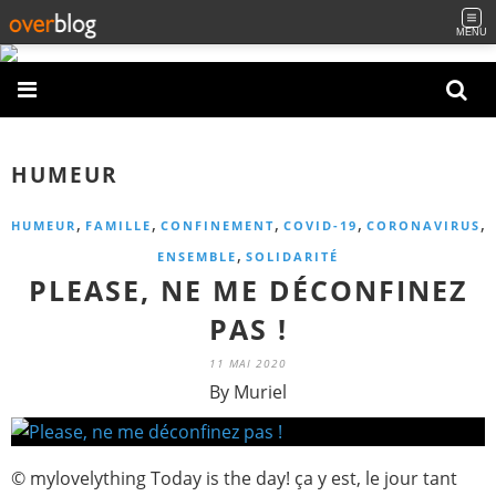
MENU
HUMEUR
,
,
,
,
,
HUMEUR
FAMILLE
CONFINEMENT
COVID-19
CORONAVIRUS
,
ENSEMBLE
SOLIDARITÉ
PLEASE, NE ME DÉCONFINEZ
PAS !
11 MAI 2020
By Muriel
© mylovelything Today is the day! ça y est, le jour tant