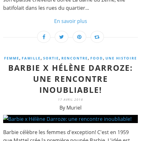
batifolait dans les rues du quartier...
En savoir plus
,
,
,
,
,
FEMME
FAMILLE
SORTIE
RENCONTRE
FOOD
UNE HISTOIRE
BARBIE X HÉLÈNE DARROZE:
UNE RENCONTRE
INOUBLIABLE!
17 AVRIL 2018
By Muriel
Barbie célèbre les femmes d'exception! C'est en 1959
que Mattel crée la première poupée Barbie. L'idée est