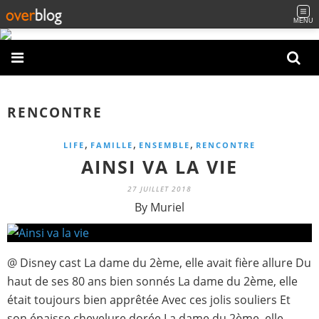
MENU
RENCONTRE
,
,
,
LIFE
FAMILLE
ENSEMBLE
RENCONTRE
AINSI VA LA VIE
27 JUILLET 2018
By Muriel
@ Disney cast La dame du 2ème, elle avait fière allure Du
haut de ses 80 ans bien sonnés La dame du 2ème, elle
était toujours bien apprêtée Avec ces jolis souliers Et
son épaisse chevelure dorée La dame du 2ème, elle