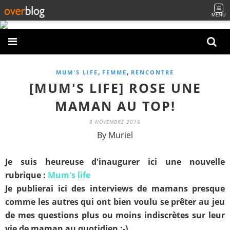
MENU
,
,
MUM'S LIFE
FEMME
RENCONTRE
[MUM'S LIFE] ROSE UNE
MAMAN AU TOP!
8 NOVEMBRE 2016
By Muriel
Je suis heureuse d'inaugurer ici une nouvelle
rubrique :
Mum's life
Je publierai ici des interviews de mamans presque
comme les autres qui ont bien voulu se prêter au jeu
de mes questions plus ou moins indiscrètes sur leur
vie de maman au quotidien ;-)