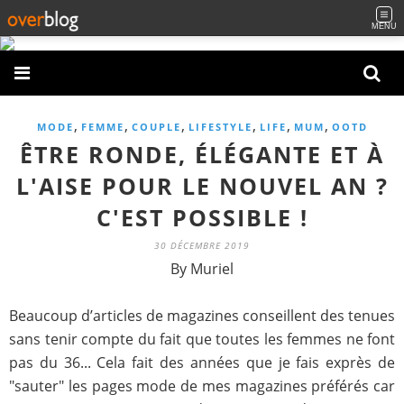
MENU
,
,
,
,
,
,
MODE
FEMME
COUPLE
LIFESTYLE
LIFE
MUM
OOTD
ÊTRE RONDE, ÉLÉGANTE ET À
L'AISE POUR LE NOUVEL AN ?
C'EST POSSIBLE !
30 DÉCEMBRE 2019
By Muriel
Beaucoup d’articles de magazines conseillent des tenues
sans tenir compte du fait que toutes les femmes ne font
pas du 36... Cela fait des années que je fais exprès de
"sauter" les pages mode de mes magazines préférés car