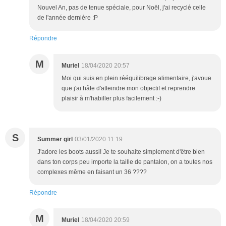
Nouvel An, pas de tenue spéciale, pour Noël, j'ai recyclé celle
de l'année dernière :P
Répondre
M
Muriel
18/04/2020 20:57
Moi qui suis en plein rééquilibrage alimentaire, j'avoue
que j'ai hâte d'atteindre mon objectif et reprendre
plaisir à m'habiller plus facilement :-)
S
Summer girl
03/01/2020 11:19
J'adore les boots aussi! Je te souhaite simplement d'être bien
dans ton corps peu importe la taille de pantalon, on a toutes nos
complexes même en faisant un 36 ????
Répondre
M
Muriel
18/04/2020 20:59