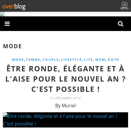
MENU
MODE
,
,
,
,
,
,
MODE
FEMME
COUPLE
LIFESTYLE
LIFE
MUM
OOTD
ÊTRE RONDE, ÉLÉGANTE ET À
L'AISE POUR LE NOUVEL AN ?
C'EST POSSIBLE !
30 DÉCEMBRE 2019
By Muriel