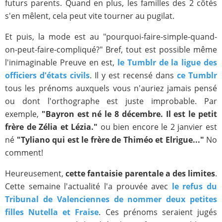
futurs parents. Quand en plus, les familles des 2 côtés
s'en mêlent, cela peut vite tourner au pugilat.
Et puis, la mode est au "pourquoi-faire-simple-quand-
on-peut-faire-compliqué?" Bref, tout est possible même
l'inimaginable Preuve en est,
le Tumblr de la ligue des
officiers d'états civils
. Il y est recensé dans
ce Tumblr
tous les prénoms auxquels vous n'auriez jamais pensé
ou dont l'orthographe est juste improbable. Par
exemple,
"Bayron est né le 8 décembre. Il est le petit
frère de Zélia et Lézia."
ou bien encore le 2 janvier est
né
"Tyliano qui est le frère de Thiméo et Elrigue..."
No
comment!
Heureusement,
cette fantaisie parentale a des limites
.
Cette semaine l'actualité l'a prouvée avec
le refus du
Tribunal de Valenciennes de nommer deux petites
filles Nutella et Fraise
. Ces prénoms seraient jugés