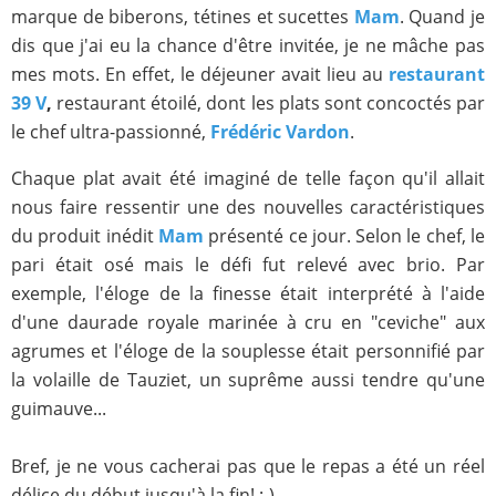
marque de biberons, tétines et sucettes
Mam
. Quand je
dis que j'ai eu la chance d'être invitée, je ne mâche pas
mes mots. En effet, le déjeuner avait lieu au
restaurant
39 V
,
restaurant étoilé, dont les plats sont concoctés par
le chef ultra-passionné,
Frédéric Vardon
.
Chaque plat avait été imaginé de telle façon qu'il allait
nous faire ressentir une des nouvelles caractéristiques
du produit inédit
Mam
présenté ce jour. Selon le chef, le
pari était osé mais le défi fut relevé avec brio. Par
exemple, l'éloge de la finesse était interprété à l'aide
d'une daurade royale marinée à cru en "ceviche" aux
agrumes et l'éloge de la souplesse était personnifié par
la volaille de Tauziet, un suprême aussi tendre qu'une
guimauve...
Bref, je ne vous cacherai pas que le repas a été un réel
délice du début jusqu'à la fin! :-)