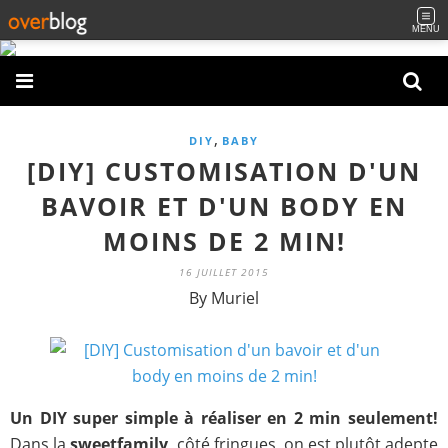
MENU
,
DIY
BABY
[DIY] CUSTOMISATION D'UN
BAVOIR ET D'UN BODY EN
MOINS DE 2 MIN!
16 JUILLET 2015
By Muriel
Un DIY super simple à réaliser en 2 min seulement!
Dans la
sweetfamily,
côté fringues, on est plutôt adepte