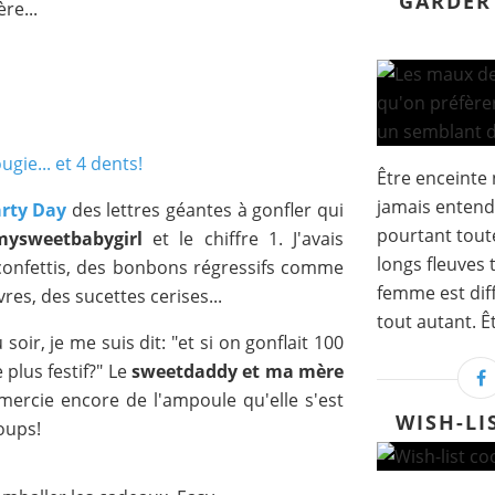
GARDER
ère...
Être enceinte 
jamais entend
rty Day
des lettres géantes à gonfler qui
pourtant tout
mysweetbabygirl
et le chiffre 1. J'avais
longs fleuves 
confettis, des bonbons régressifs comme
femme est dif
es, des sucettes cerises...
tout autant. Êt
 soir, je me suis dit: "et si on gonflait 100
 plus festif?" Le
sweetdaddy et ma mère
mercie encore de l'ampoule qu'elle s'est
WISH-LI
 oups!