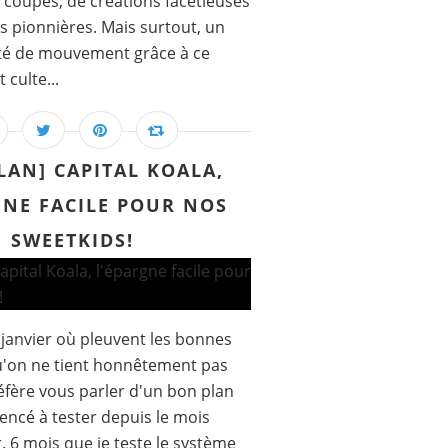
 coupes, de créations facétieuses
és pionnières. Mais surtout, un
erté de mouvement grâce à ce
culte...
LAN] CAPITAL KOALA,
GNE FACILE POUR NOS
SWEETKIDS!
 janvier où pleuvent les bonnes
u'on ne tient honnêtement pas
éfère vous parler d'un bon plan
encé à tester depuis le mois
. 6 mois que je teste le système