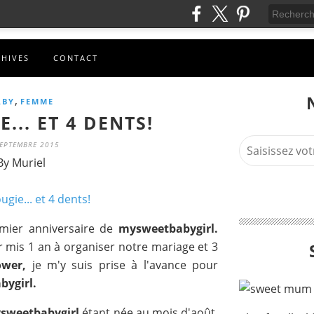
CHIVES
CONTACT
,
ABY
FEMME
... ET 4 DENTS!
SEPTEMBRE 2015
By Muriel
emier anniversaire de
mysweetbabygirl.
r mis 1 an à organiser notre mariage et 3
wer,
je m'y suis prise à l'avance pour
ygirl.
ysweetbabygirl
étant née au mois d'août,