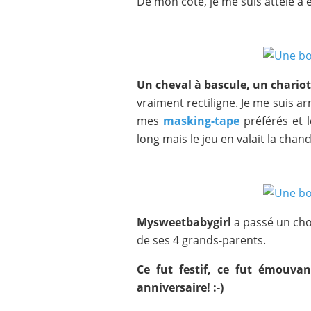
De mon côté, je me suis attelé à e
Un cheval à bascule, un chario
vraiment rectiligne. Je me suis a
mes
masking-tape
préférés et 
long mais le jeu en valait la chand
Mysweetbabygirl
a passé un cho
de ses 4 grands-parents.
Ce fut festif, ce fut émouvan
anniversaire! :-)