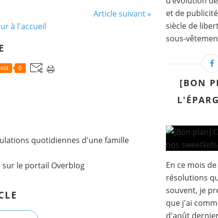
d’évolution de
et de publicit
Article suivant »
siècle de lib
ur à l'accueil
sous-vêtement 
E
ost
0
[BON P
L'ÉPAR
lations quotidiennes d'une famille
En ce mois de
l
sur le portail Overblog
résolutions q
souvent, je pr
CLE
que j'ai comm
d'août dernier