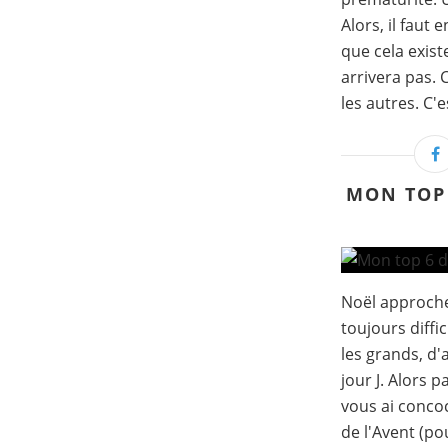
Alors, il faut 
que cela exist
arrivera pas.
les autres. C'es
MON TOP 
Noël approche
toujours diffi
les grands, d'a
jour J. Alors p
vous ai concoc
de l'Avent (po