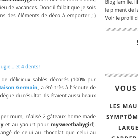
Blog famille, l
ieu de vacances. Donc il fallait que je sois
le piment de la
ns des éléments de déco à emporter ;-)
Voir le profil 
er de délicieux sablés décorés (100% pur
VOUS 
aison Germain
,
a été très à l'écoute de
déçue du résultat. Ils étaient aussi beaux
LES MAU
 super mum, réalisé 2 gâteaux home-made
SYMPTÔM
dy
et au yaourt pour
mysweetbabygirl
).
LARG
 mangé de celui au chocolat que celui au