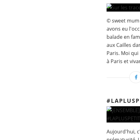
© sweet mum I
avons eu l'occ
balade en fami
aux Cailles d
Paris. Moi qui
à Paris et vivan
#LAPLUS
Aujourd'hui, c
prématurité. U