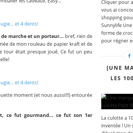
mballer les cadeaux. Easy...
Cliquer pour a
vous ai concoc
shopping pour 
Sunnylife Une 
forme de croc
t de marche et un porteur...
bref, rien de
pour régner en
rmée de mon rouleau de papier kraft et de
le tour était presque joué. Ce fut un peu
elle!
[UNE MA
LES 10
uette moment (et nous aussi!!!) entourée
t, ce fut gourmand... ce fut son 1er
La culotte a 10
inventée ! Un 