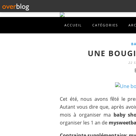
ACCUEIL
CATÉGORIES
AR
B
UNE BOUGIE
22 
Cet été, nous avons fêté le pr
Autant vous dire que, après avoi
mois à organiser ma
baby sho
organiser les 1 an de
mysweetbab
Contrainte supplémentaire: m