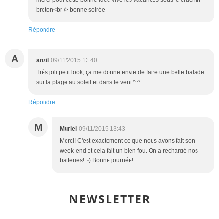
merci pour cette bonne idée vive les vacances sous le crachin
breton<br /> bonne soirée
Répondre
A
anzil
09/11/2015 13:40
Très joli petit look, ça me donne envie de faire une belle balade
sur la plage au soleil et dans le vent ^.^
Répondre
M
Muriel
09/11/2015 13:43
Merci! C'est exactement ce que nous avons fait son
week-end et cela fait un bien fou. On a rechargé nos
batteries! :-) Bonne journée!
NEWSLETTER