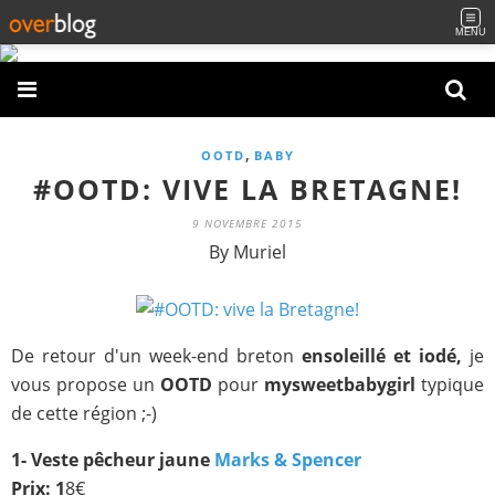
MENU
,
OOTD
BABY
#OOTD: VIVE LA BRETAGNE!
9 NOVEMBRE 2015
By Muriel
De retour d'un week-end breton
ensoleillé et iodé,
je
vous propose un
OOTD
pour
mysweetbabygirl
typique
de cette région ;-)
1- Veste pêcheur jaune
Marks & Spencer
Prix: 1
8€