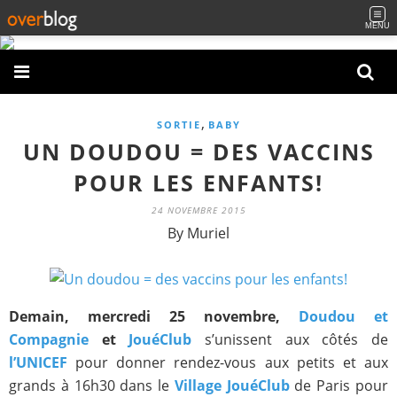
MENU
,
SORTIE
BABY
UN DOUDOU = DES VACCINS
POUR LES ENFANTS!
24 NOVEMBRE 2015
By Muriel
Demain, mercredi 25 novembre,
Doudou et
Compagnie
et
JouéClub
s’unissent aux côtés de
l’UNICEF
pour donner rendez-vous aux petits et aux
grands à 16h30 dans le
Village JouéClub
de Paris pour