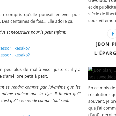
d’évolution de
et de publicit
siècle de lib
en compris qu'elle pouvait enlever puis
sous-vêtement 
 Des centaines de fois... Elle adore ça.
ive et nécessaire pour le petit enfant.
[BON P
L'ÉPAR
n peu plus de mal à viser juste et il y a
 s'améliore petit à petit.
nfant se rendra compte par lui-même que les
En ce mois de
 même couleur que la tige. Il faudra qu'il
résolutions q
 c'est qu'il s'en rende compte tout seul.
souvent, je pr
que j'ai comm
d'août dernier