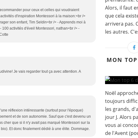
Alors, il faut 
 recommander pour ceux et celles qui voudraient
que cela exist
ctivités d'inspiration Montessori à la maison:<br />
ourager son enfant, Tim Seldin<br /> - Apprends moi à
arrivera pas.
- 100 activités d'éveil Montessori, nathan<br /> -
les autres. C'es
Cotte
MON TOP 
ivine! Je vais regarder tout ça avec attention. A
Noël approche
toujours diffi
les grands, d'a
d'une réflexion intéressante (surtout pour l'époque)
jour J. Alors p
ppement et de son autonomie. Sauf que c'est devenu un
s cher que si il n'y avait pas marqué Montessori sur la
vous ai concoc
bio). Et donc finalement dédié à une élite. Dommage.
de l'Avent (po