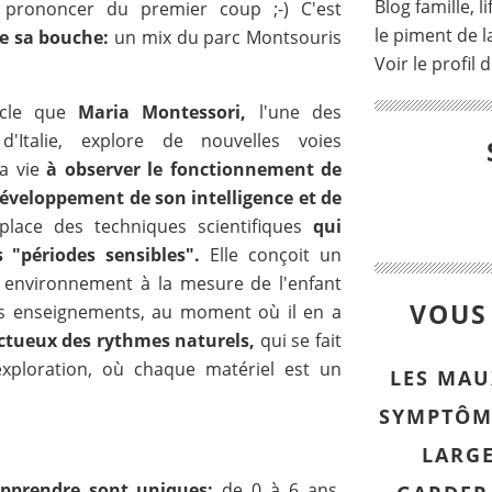
Blog famille, l
à prononcer du premier coup ;-) C'est
le piment de la
e sa bouche:
un mix du parc Montsouris
Voir le profil 
ècle que
Maria Montessori,
l'une des
Italie, explore de nouvelles voies
sa vie
à observer le fonctionnement de
éveloppement de son intelligence et de
lace des techniques scientifiques
qui
 "périodes sensibles".
Elle conçoit un
un environnement à la mesure de l'enfant
VOUS 
es enseignements, au moment où il en a
ctueux des rythmes naturels,
qui se fait
'exploration, où chaque matériel est un
LES MAU
SYMPTÔM
LARG
 apprendre sont uniques:
de 0 à 6 ans,