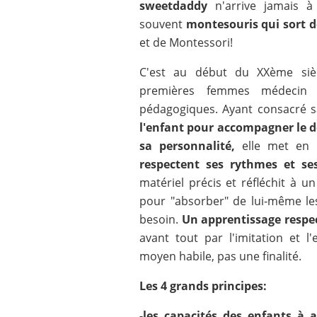
sweetdaddy
n'arrive jamais 
souvent
montesouris qui sort d
et de Montessori!
C'est au début du XXème si
premières femmes médecin d'
pédagogiques. Ayant consacré 
l'enfant pour accompagner le d
sa personnalité,
elle met en p
respectent ses rythmes et ses
matériel précis et réfléchit à 
pour "absorber" de lui-même l
besoin.
Un apprentissage respe
avant tout par l'imitation et l
moyen habile, pas une finalité.
Les 4 grands principes:
-les capacités des enfants à