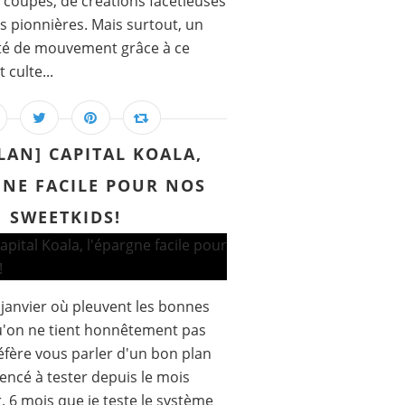
 coupes, de créations facétieuses
és pionnières. Mais surtout, un
erté de mouvement grâce à ce
culte...
LAN] CAPITAL KOALA,
GNE FACILE POUR NOS
SWEETKIDS!
 janvier où pleuvent les bonnes
u'on ne tient honnêtement pas
éfère vous parler d'un bon plan
encé à tester depuis le mois
. 6 mois que je teste le système