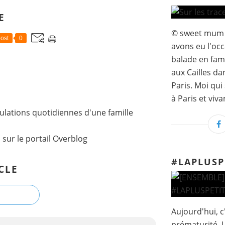
E
© sweet mum I
ost
0
avons eu l'occ
balade en fami
aux Cailles d
Paris. Moi qui
à Paris et vivan
lations quotidiennes d'une famille
l
sur le portail Overblog
#LAPLUS
CLE
Aujourd'hui, c
prématurité. U