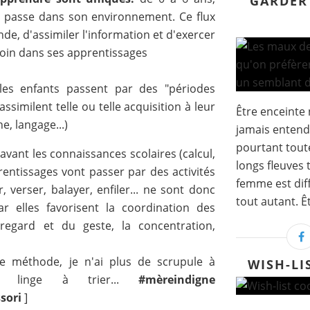
GARDER
se passe dans son environnement. Ce flux
e, d'assimiler l'information et d'exercer
 loin dans ses apprentissages
es enfants passent par des "périodes
assimilent telle ou telle acquisition à leur
Être enceinte 
, langage...)
jamais entend
pourtant tout
avant les connaissances scolaires (calcul,
longs fleuves 
entissages vont passer par des activités
femme est dif
r, verser, balayer, enfiler... ne sont donc
tout autant. Êt
ar elles favorisent la coordination des
regard et du geste, la concentration,
te méthode, je n'ai plus de scrupule à
WISH-LI
linge à trier...
#mèreindigne
sori
]