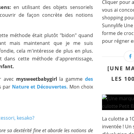
Cliquer pour a
 sens:
en utilisant des objets sensoriels
vous ai concoc
couvrir de façon concrète des notions
shopping pour 
Sunnylife Une 
forme de croc
cette méthode était plutôt "bidon" quand
pour régner en
vant mais maintenant que je me suis
ondie, cela m'intéresse de plus en plus.
nt dans cette méthode d'apprentissage,
nfant.
[UNE MA
LES 10
er avec
mysweetbabygirl
la gamme
des
s par
Nature et Découvertes.
Mon choix
La culotte a 10
inventée ! Un 
plore sa dextérité fine et aborde les notions de