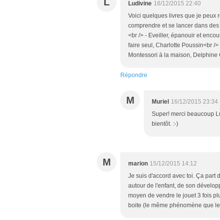
L
Ludivine
16/12/2015 22:40
Voici quelques livres que je peux
comprendre et se lancer dans des a
<br /> - Eveiller, épanouir et enc
faire seul, Charlotte Poussin<br /> 
Montessori à la maison, Delphine 
Répondre
M
Muriel
16/12/2015 23:34
Super! merci beaucoup Lud
bientôt. :-)
M
marion
15/12/2015 14:12
Je suis d'accord avec toi. Ça part 
autour de l'enfant, de son dévelo
moyen de vendre le jouet 3 fois plu
boite (le même phénomène que le 