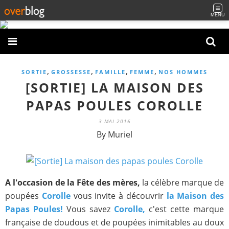
MENU
,
,
,
,
SORTIE
GROSSESSE
FAMILLE
FEMME
NOS HOMMES
[SORTIE] LA MAISON DES
PAPAS POULES COROLLE
3 MAI 2016
By Muriel
A l'occasion de la Fête des mères,
la célèbre marque de
poupées
Corolle
vous invite à découvrir
la Maison des
Papas Poules!
Vous savez
Corolle,
c'est cette marque
française de doudous et de poupées inimitables au doux