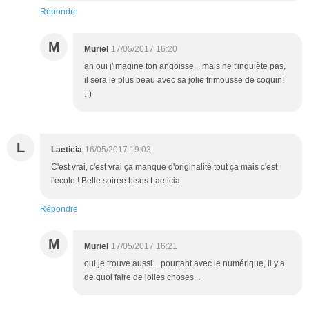
Répondre
M
Muriel
17/05/2017 16:20
ah oui j'imagine ton angoisse... mais ne t'inquiète pas,
il sera le plus beau avec sa jolie frimousse de coquin!
:-)
L
Laeticia
16/05/2017 19:03
C'est vrai, c'est vrai ça manque d'originalité tout ça mais c'est
l'école ! Belle soirée bises Laeticia
Répondre
M
Muriel
17/05/2017 16:21
oui je trouve aussi... pourtant avec le numérique, il y a
de quoi faire de jolies choses...