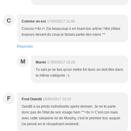
C
Comme on est
17/05/2017 11:00
Coucou !<br /> J'ai beaucoup ri en lisant ton article ! Moi j'étais
toujours devant du coup je faisais partie des nains ^^
Répondre
M
Muriel
17/05/2017 16:20
Tu sais je ne fais qu'un mètre 64 donc on doit être dans
la même catégorie ;-)
F
Fred Ouistiti
16/05/2017 23:10
Ouistiti a sa photo individuelle après-demain. Je ne te parle
donc pas de l'état de son visage hein ^^<br /> C'est con mais
avec cette saloperie loi de Murphy, c'est le premier truc auquel
j'ai pensé en le récupérant vendredi.