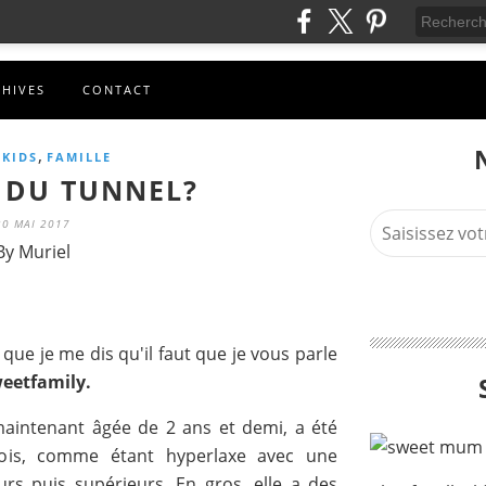
CHIVES
CONTACT
,
,
KIDS
FAMILLE
 DU TUNNEL?
30 MAI 2017
By Muriel
 que je me dis qu'il faut que je vous parle
eetfamily.
maintenant âgée de 2 ans et demi, a été
ois, comme étant hyperlaxe avec une
rs puis supérieurs. En gros, elle a des