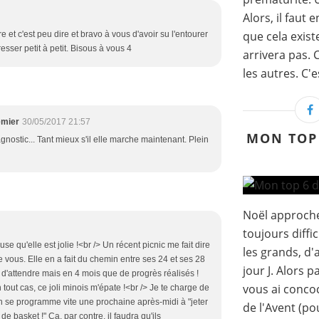
Alors, il faut 
que cela exist
re et c'est peu dire et bravo à vous d'avoir su l'entourer
resser petit à petit. Bisous à vous 4
arrivera pas.
les autres. C'es
emier
30/05/2017 21:57
MON TOP 
gnostic... Tant mieux s'il elle marche maintenant. Plein
Noël approche
toujours diffi
e qu'elle est jolie !<br /> Un récent picnic me fait dire
les grands, d'a
re vous. Elle en a fait du chemin entre ses 24 et ses 28
jour J. Alors p
g d'attendre mais en 4 mois que de progrès réalisés !
vous ai concoc
En tout cas, ce joli minois m'épate !<br /> Je te charge de
 on se programme vite une prochaine après-midi à "jeter
de l'Avent (po
 basket !" Ça, par contre, il faudra qu'ils