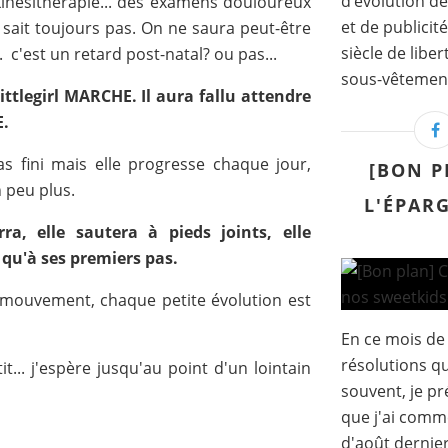
d’évolution de
kinésithérapie... des examens douloureux
et de publicit
e sait toujours pas. On ne saura peut-être
siècle de lib
. c'est un retard post-natal? ou pas...
sous-vêtement 
ittlegirl MARCHE.
Il aura fallu attendre
E.
s fini mais elle progresse chaque jour,
[BON P
 peu plus.
L'ÉPAR
ra, elle sautera à pieds joints, elle
 qu'à ses premiers pas.
mouvement, chaque petite évolution est
En ce mois de
résolutions q
it... j'espère jusqu'au point d'un lointain
souvent, je pr
que j'ai comm
d'août dernier