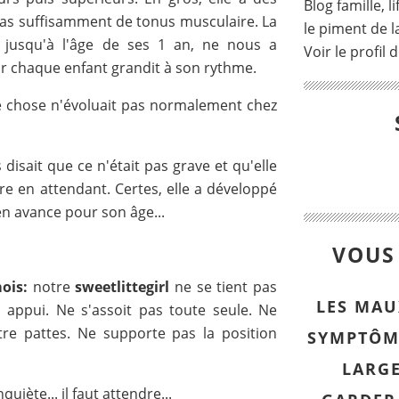
Blog famille, l
pas suffisamment de tonus musculaire. La
le piment de la
e jusqu'à l'âge de ses 1 an, ne nous a
Voir le profil 
r chaque enfant grandit à son rythme.
e chose n'évoluait pas normalement chez
 disait que ce n'était pas grave et qu'elle
e en attendant. Certes, elle a développé
en avance pour son âge...
VOUS 
mois:
notre
sweetlittegirl
ne se tient pas
LES MAU
appui. Ne s'assoit pas toute seule. Ne
re pattes. Ne supporte pas la position
SYMPTÔM
LARG
uiète... il faut attendre...