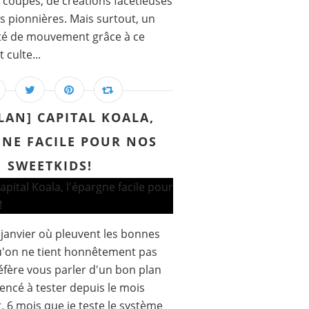
 coupes, de créations facétieuses
és pionnières. Mais surtout, un
erté de mouvement grâce à ce
culte...
LAN] CAPITAL KOALA,
GNE FACILE POUR NOS
SWEETKIDS!
 janvier où pleuvent les bonnes
u'on ne tient honnêtement pas
éfère vous parler d'un bon plan
encé à tester depuis le mois
. 6 mois que je teste le système