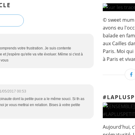
CLE
© sweet mum I
avons eu l'occ
balade en fami
aux Cailles d
mprends votre frustration. Je suis contente
Paris. Moi qui
et j'espère qu'elle va vite évoluer. Même si c'est à
à Paris et vivan
à vous
1/05/2017 00:53
#LAPLUS
opinaute dont la petite puce a le même souci. Si th as
oi je vous mettrai en relation. Bises à votre petite
Aujourd'hui, c
prématurité. U