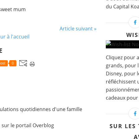
du Capital Koa
sweet mum
Article suivant »
WIS
ur à l'accueil
E
Cliquez pour a
ost
0
grands, pour l
Disney, pour l
réfléchissent
passionnément..
cadeaux pour t
lations quotidiennes d'une famille
l
sur le portail Overblog
SUR LES
A