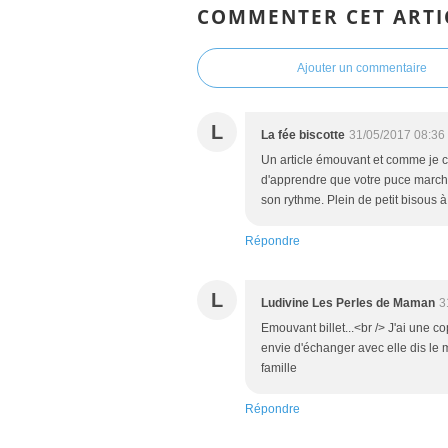
COMMENTER CET ARTI
Ajouter un commentaire
L
La fée biscotte
31/05/2017 08:36
Un article émouvant et comme je co
d'apprendre que votre puce marche 
son rythme. Plein de petit bisous 
Répondre
L
Ludivine Les Perles de Maman
3
Emouvant billet...<br /> J'ai une c
envie d'échanger avec elle dis le m
famille
Répondre