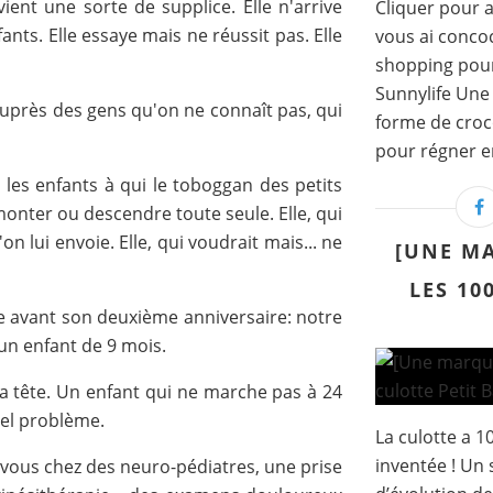
nt une sorte de supplice. Elle n'arrive
Cliquer pour a
nts. Elle essaye mais ne réussit pas. Elle
vous ai concoc
shopping pour 
Sunnylife Une 
. auprès des gens qu'on ne connaît pas, qui
forme de croc
pour régner en
 les enfants à qui le toboggan des petits
 monter ou descendre toute seule. Elle, qui
on lui envoie. Elle, qui voudrait mais... ne
[UNE MA
LES 10
e avant son deuxième anniversaire: notre
un enfant de 9 mois.
 la tête. Un enfant qui ne marche pas à 24
réel problème.
La culotte a 10
inventée ! Un 
-vous chez des neuro-pédiatres, une prise