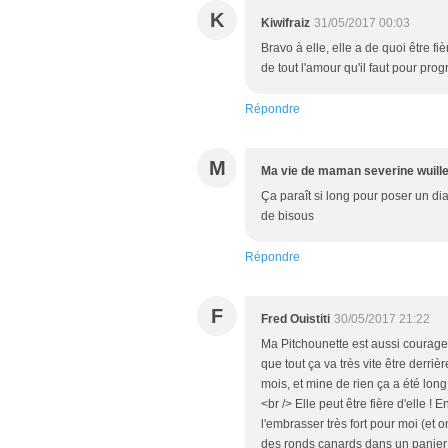
K
Kiwifraiz
31/05/2017 00:03
Bravo à elle, elle a de quoi être fiè
de tout l'amour qu'il faut pour prog
Répondre
M
Ma vie de maman severine wuill
Ça paraît si long pour poser un dia
de bisous
Répondre
F
Fred Ouistiti
30/05/2017 21:22
Ma Pitchounette est aussi courageus
que tout ça va très vite être derriè
mois, et mine de rien ça a été lon
<br /> Elle peut être fière d'elle ! 
l'embrasser très fort pour moi (et
des ronds canards dans un panier de