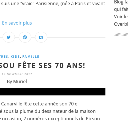
Blog fa
uis une "vraie" Parisienne, (née à Paris et vivant
qui fai
Voir le
En savoir plus
Overb
,
,
VRES
KIDS
FAMILLE
SOU FÊTE SES 70 ANS!
14 NOVEMBRE 2017
By Muriel
Canarville fête cette année son 70 e
 né sous la plume du dessinateur de la maison
te occasion, 2 numéros exceptionnels de Picsou