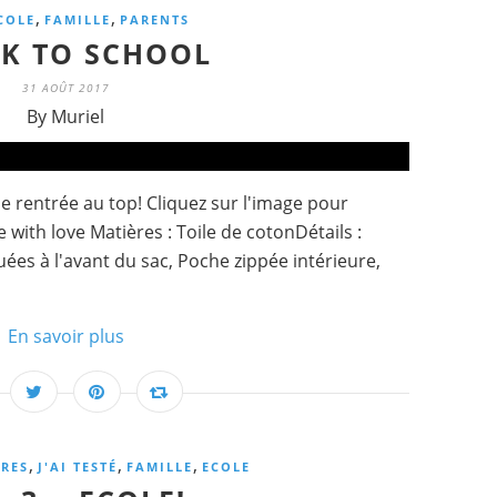
,
,
COLE
FAMILLE
PARENTS
K TO SCHOOL
31 AOÛT 2017
By Muriel
e rentrée au top! Cliquez sur l'image pour
 with love Matières : Toile de cotonDétails :
uées à l'avant du sac, Poche zippée intérieure,
En savoir plus
,
,
,
VRES
J'AI TESTÉ
FAMILLE
ECOLE