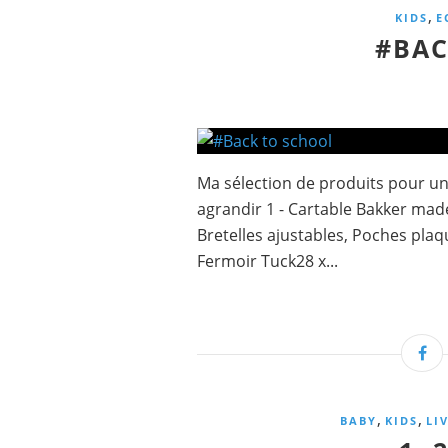
,
KIDS
E
#BAC
Ma sélection de produits pour un
agrandir 1 - Cartable Bakker made
Bretelles ajustables, Poches plaq
Fermoir Tuck28 x...
,
,
BABY
KIDS
LI