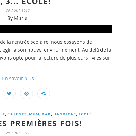
2, 3... ECOLE!
30 AOÛT 2017
By Muriel
de la rentrée scolaire, nous essayons de
tlegirl à son nouvel environnement. Au delà de la
avons opté pour la lecture de plusieurs livres sur
En savoir plus
,
,
,
,
,
LE
PARENTS
MUM
DAD
HANDICAP
ECOLE
S PREMIÈRES FOIS!
29 AOÛT 2017