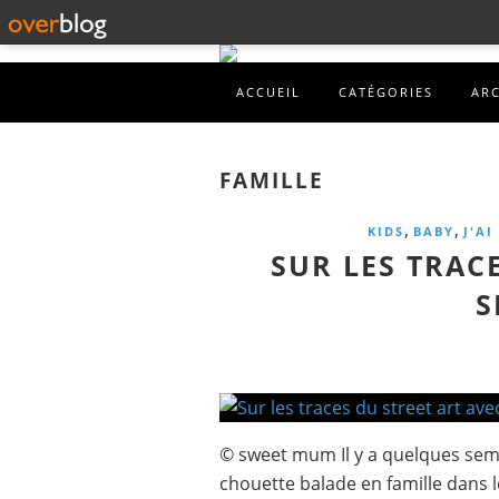
ACCUEIL
CATÉGORIES
AR
FAMILLE
,
,
KIDS
BABY
J'AI
SUR LES TRAC
S
© sweet mum Il y a quelques sema
chouette balade en famille dans l