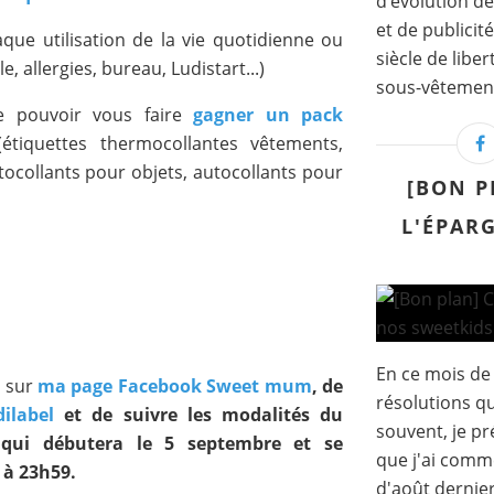
d’évolution de
et de publicit
aque utilisation de la vie quotidienne ou
siècle de lib
, allergies, bureau, Ludistart...)
sous-vêtement 
de pouvoir vous faire
gagner un pack
(étiquettes thermocollantes vêtements,
ocollants pour objets, autocollants pour
[BON P
L'ÉPAR
En ce mois de
e sur
ma page Facebook Sweet mum
, de
résolutions q
ilabel
et de suivre les modalités du
souvent, je pr
 qui débutera le 5 septembre et se
que j'ai comm
 à 23h59.
d'août dernier