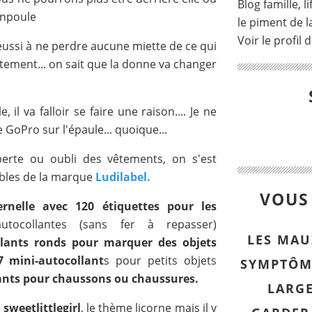
Blog famille, l
anpoule
le piment de la
Voir le profil 
éussi à ne perdre aucune miette de ce qui
vêtement... on sait que la donne va changer
, il va falloir se faire une raison.... Je ne
GoPro sur l'épaule... quoique...
perte ou oubli des vêtements, on s'est
ables de la marque
Ludilabel.
VOUS 
rnelle avec 120 étiquettes pour les
ocollantes (sans fer à repasser)
LES MAU
lants ronds pour marquer des objets
7 mini-autocollant
s pour petits objets
SYMPTÔM
ants pour chaussons ou chaussures.
LARG
e
sweetlittlegirl
, le thème licorne mais il y