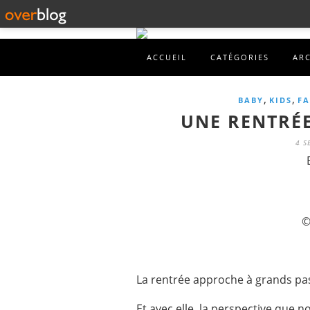
ACCUEIL
CATÉGORIES
AR
,
,
BABY
KIDS
FA
UNE RENTRÉE
4 S
©
La rentrée approche à grands pa
Et avec elle, la perspective que 