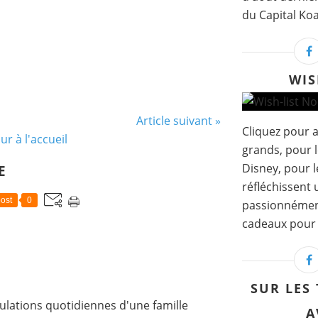
du Capital Koa
WIS
Article suivant »
Cliquez pour a
ur à l'accueil
grands, pour l
Disney, pour l
E
réfléchissent
ost
0
passionnément..
cadeaux pour t
SUR LES
lations quotidiennes d'une famille
A