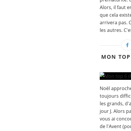
Alors, il faut 
que cela exist
arrivera pas.
les autres. C'es
MON TOP 
Noël approche
toujours diffi
les grands, d'a
jour J. Alors p
vous ai concoc
de l'Avent (po