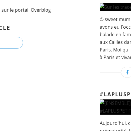
l
sur le portail Overblog
© sweet mum I
avons eu l'occ
CLE
balade en fami
aux Cailles d
Paris. Moi qui
à Paris et vivan
#LAPLUS
Aujourd'hui, c
prématurité. U