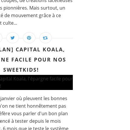
 coupes, de créations facétieuses
és pionnières. Mais surtout, un
erté de mouvement grâce à ce
culte...
LAN] CAPITAL KOALA,
GNE FACILE POUR NOS
SWEETKIDS!
 janvier où pleuvent les bonnes
u'on ne tient honnêtement pas
éfère vous parler d'un bon plan
encé à tester depuis le mois
. 6 mois que je teste le système