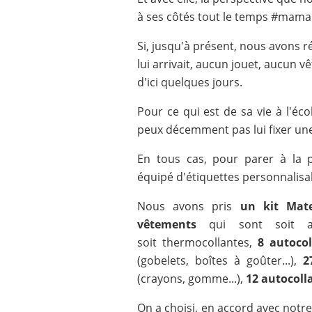
à ses côtés tout le temps #mam
Si, jusqu'à présent, nous avons r
lui arrivait, aucun jouet, aucun 
d'ici quelques jours.
Pour ce qui est de sa vie à l'école
peux décemment pas lui fixer une 
En tous cas, pour parer à la 
équipé d'étiquettes personnalis
Nous avons pris
un kit Mate
vêtements
qui sont soit aut
soit thermocollantes,
8 autocol
(gobelets, boîtes à goûter...),
2
(crayons, gomme...),
12 autocoll
On a choisi, en accord avec notr