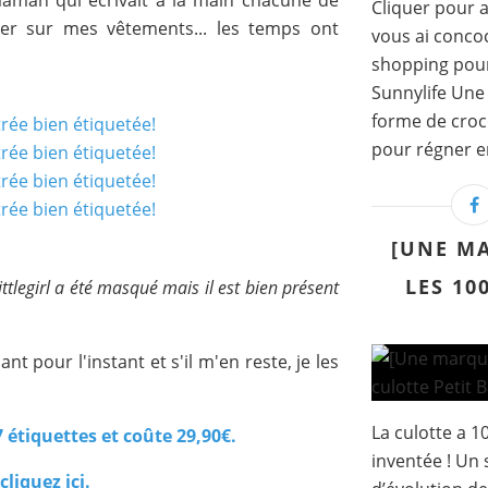
aman qui écrivait à la main chacune de
Cliquer pour a
xer sur mes vêtements... les temps ont
vous ai concoc
shopping pour 
Sunnylife Une 
forme de croc
pour régner en
[UNE MA
LES 10
tlegirl a été masqué mais il est bien présent
nt pour l'instant et s'il m'en reste, je les
La culotte a 10
 étiquettes et coûte 29,90€.
inventée ! Un 
cliquez ici.