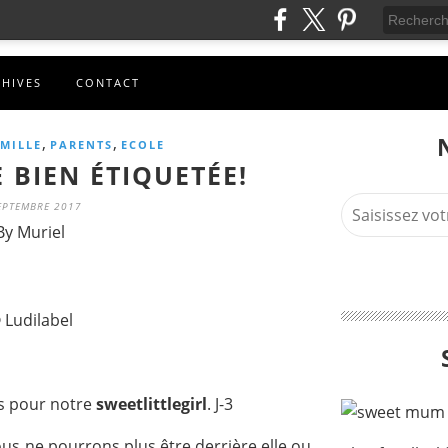
CHIVES
CONTACT
,
,
MILLE
PARENTS
ECOLE
 BIEN ÉTIQUETÉE!
EPTEMBRE 2017
By Muriel
 Ludilabel
s pour notre
sweetlittlegirl
. J-3
nous ne pourrons plus être derrière elle ou