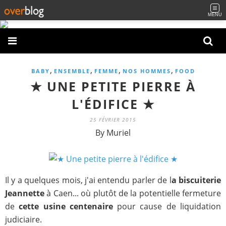
MENU
,
,
,
,
BABY
ENSEMBLE
FEMME
NOS HOMMES
FOOD
★ UNE PETITE PIERRE À
L'ÉDIFICE ★
25 FÉVRIER 2015
By Muriel
Il y a quelques mois, j'ai entendu parler de l
a biscuiterie
Jeannette
à Caen... où plutôt de la potentielle fermeture
de
cette usine centenaire
pour cause de liquidation
judiciaire.