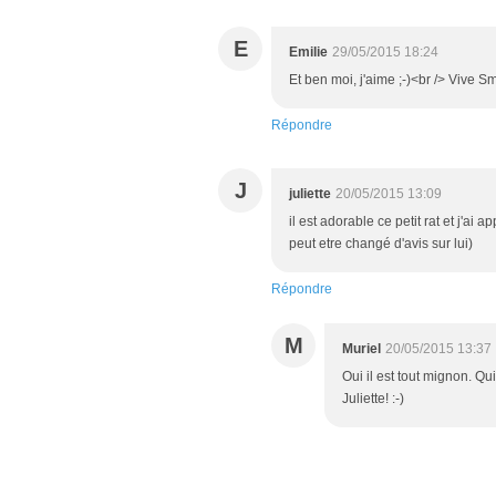
E
Emilie
29/05/2015 18:24
Et ben moi, j'aime ;-)<br /> Vive Sm
Répondre
J
juliette
20/05/2015 13:09
il est adorable ce petit rat et j'ai
peut etre changé d'avis sur lui)
Répondre
M
Muriel
20/05/2015 13:37
Oui il est tout mignon. Qui
Juliette! :-)