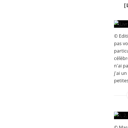
[
© Edit
pas vo
particu
célèbr
n'ai p
j'ai u
petites
© Marc