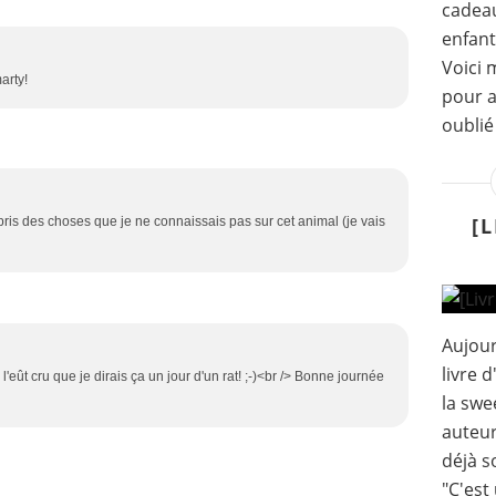
cadeau
enfant
Voici 
arty!
pour a
oublié 
[
 appris des choses que je ne connaissais pas sur cet animal (je vais
Aujour
livre 
 l'eût cru que je dirais ça un jour d'un rat! ;-)<br /> Bonne journée
la swe
auteur
déjà so
"C'est 