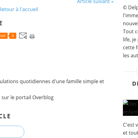
Article suivant »
© Delp
Retour à l'accueil
l'imme
E
nouvel
Tout 
ost
0
life, j
cette 
les aut
lations quotidiennes d'une famille simple et
D
l
sur le portail Overblog
CLE
C'est 
et tou