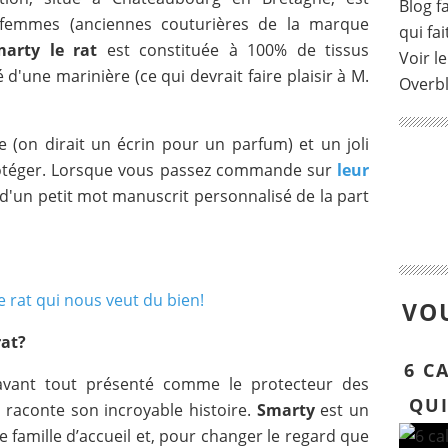
Blog fa
femmes (anciennes couturières de la marque
qui fai
arty le rat
est constituée à 100% de tissus
Voir le
é d'une marinière (ce qui devrait faire plaisir à M.
Overb
e (on dirait un écrin pour un parfum) et un joli
rotéger. Lorsque vous passez commande sur
leur
d'un petit mot manuscrit personnalisé de la part
VOU
rat?
6 C
avant tout présenté comme le protecteur des
QUI
é raconte son incroyable histoire.
Smarty
est un
ne famille d’accueil et, pour changer le regard que