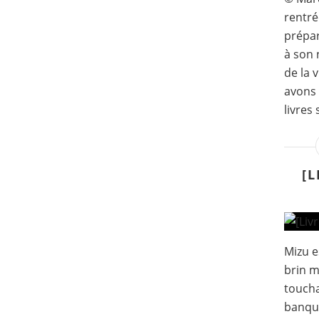
rentré
prépar
à son 
de la 
avons 
livres
[L
Mizu e
brin m
toucha
banqui