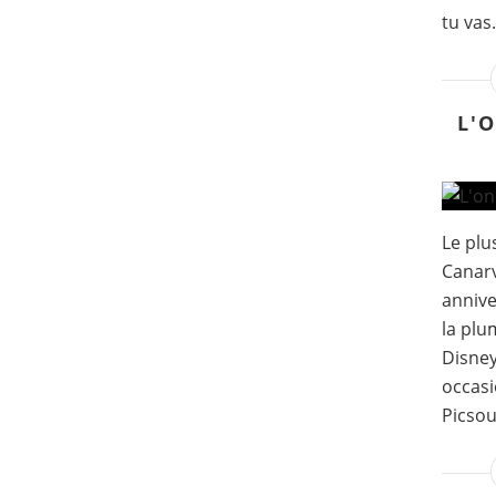
tu vas.
L'
Le plu
Canarv
annive
la plu
Disney
occasi
Picsou