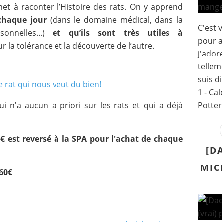
et à raconter l’Histoire des rats. On y apprend
chaque jour
(dans le domaine médical, dans la
C'est v
onnelles...)
et qu’ils sont très utiles à
pour a
r la tolérance et la découverte de l’autre.
j'ador
tellem
suis di
1 - Ca
ui n'a aucun a priori sur les rats et qui a déjà
Potter
(1€ est reversé à la SPA pour l'achat de chaque
[D
MIC
,60€