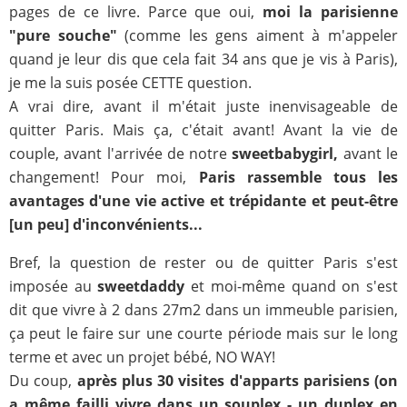
pages de ce livre. Parce que oui,
moi la parisienne
"pure souche"
(comme les gens aiment à m'appeler
quand je leur dis que cela fait 34 ans que je vis à Paris),
je me la suis posée CETTE question.
A vrai dire, avant il m'était juste inenvisageable de
quitter Paris. Mais ça, c'était avant! Avant la vie de
couple, avant l'arrivée de notre
sweetbabygirl,
avant le
changement! Pour moi,
Paris rassemble tous les
avantages d'une vie active et trépidante et peut-être
[un peu] d'inconvénients...
Bref, la question de rester ou de quitter Paris s'est
imposée au
sweetdaddy
et moi-même quand on s'est
dit que vivre à 2 dans 27m2 dans un immeuble parisien,
ça peut le faire sur une courte période mais sur le long
terme et avec un projet bébé, NO WAY!
Du coup,
après plus 30 visites d'apparts parisiens (on
a même failli vivre dans un souplex - un duplex en