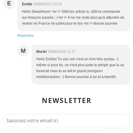
E
Emilie
25/06/2015 10:32
Hello Sweetmum! <br /> Sitôt ton article lu, sitôt la commande
sur Amazon passée ;-)<br /> Il ne me reste plus qu'à attendre de
rentrer en France mi-juillet pour le lire.<br /> Bonne journée
Répondre
M
Muriel
25/06/2015 11:17
Hello Emilie! Tu vas voir c'est un livre très sympa :-)
même si pour toi, ce n'est plus juste le périph que tu as
traversé mais tu as fait le grand plongeon
méditerranéen ;-) Bonne journée à toi et à bientôt.
NEWSLETTER