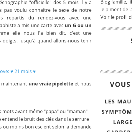
Blog famille, l
chographie "officielle" des 5 mois il y a
le piment de la
 pas voulu connaître le sexe de notre
Voir le profil 
 repartis du rendez-vous avec une
raphiste a mis une carte avec
un G ou un
me elle nous l'a bien dit, c'est une
 doigts. Jusqu'à quand allons-nous tenir
VOUS 
t maintenant
une vraie pipelette
et nous
LES MAU
ers mots avant même "papa" ou "maman"
SYMPTÔM
le entend le bruit des clés dans la serrure
LARG
lus ou moins bon escient selon la demande