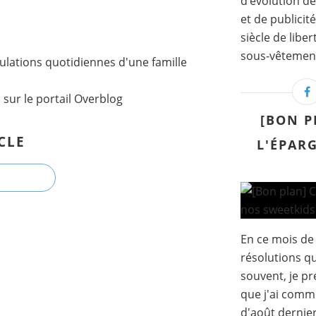
d’évolution de
et de publicit
siècle de lib
sous-vêtement 
lations quotidiennes d'une famille
l
sur le portail Overblog
[BON P
CLE
L'ÉPAR
En ce mois de
résolutions q
souvent, je pr
que j'ai comm
d'août dernier