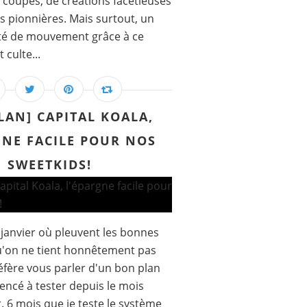
 coupes, de créations facétieuses
és pionnières. Mais surtout, un
erté de mouvement grâce à ce
culte...
LAN] CAPITAL KOALA,
GNE FACILE POUR NOS
SWEETKIDS!
 janvier où pleuvent les bonnes
u'on ne tient honnêtement pas
éfère vous parler d'un bon plan
encé à tester depuis le mois
. 6 mois que je teste le système