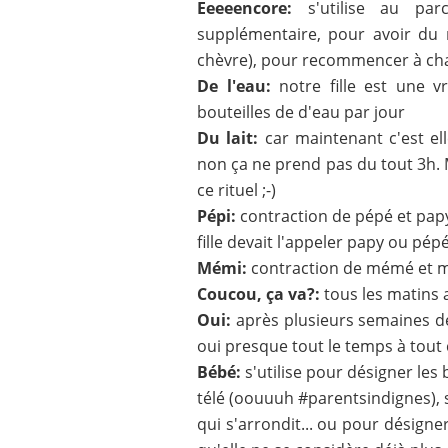
Eeeeencore:
s'utilise au p
supplémentaire, pour avoir du
chèvre), pour recommencer à chan
De l'eau:
notre fille est une v
bouteilles de d'eau par jour
Du lait:
car maintenant c'est el
non ça ne prend pas du tout 3h. 
ce rituel ;-)
Pépi:
contraction de pépé et papy (
fille devait l'appeler papy ou pépé..
Mémi:
contraction de mémé et 
Coucou, ça va?:
tous les matins a
Oui:
après plusieurs semaines de
oui presque tout le temps à tout c
Bébé:
s'utilise pour désigner les 
télé (oouuuh #parentsindignes), s
qui s'arrondit... ou pour désigner