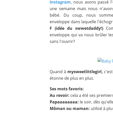
Instagram,
nous avons passé l'é
une semaine mais nous n'avons
bébé. Du coup, nous sommes
enveloppe dans laquelle l'échog
F (idée du swwetdaddy!)
Com
enveloppe qui va nous brûler les
sans l'ouvrir?
Quand à
mysweetlittlegirl,
c'es
étonne de plus en plus.
Ses mots favoris:
Au revoir:
cela a été ses premi
Papaaaaaaaa:
le soir, dès qu'el
Môman ou maman:
utilisé à p