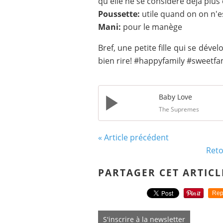
qu'elle ne se considère déjà plu
Poussette:
utile quand on on n'
Mani:
pour le manège
Bref, une petite fille qui se déve
bien rire! #happyfamily #sweetfa
Baby Love
The Supremes
« Article précédent
Reto
PARTAGER CET ARTICL
Rep
S'inscrire à la newsletter