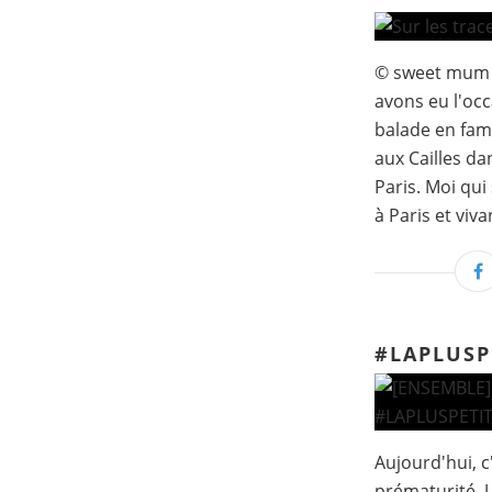
© sweet mum I
avons eu l'occ
balade en fami
aux Cailles d
Paris. Moi qui
à Paris et vivan
#LAPLUS
Aujourd'hui, c
prématurité. U