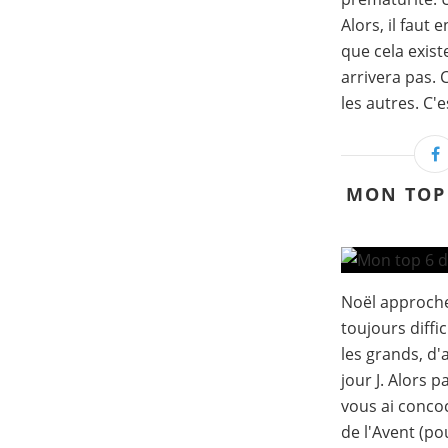
Alors, il faut 
que cela exist
arrivera pas.
les autres. C'es
MON TOP 
Noël approche
toujours diffi
les grands, d'a
jour J. Alors p
vous ai concoc
de l'Avent (po