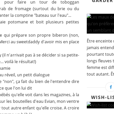
GARDER
arc pour faire un tour de toboggan
 rab de fromage (surtout du brie ou du
ter la comptine "bateau sur l'eau"...
raie potomane et boit plusieurs petites
le qui prépare son propre biberon (non,
Être enceinte 
Merci au sweetdaddy d'avoir mis en place
jamais entend
pourtant tout
il n'arrivait pas à se décider si sa petite-
longs fleuves 
. voilà le résultat!)
femme est dif
mamie
tout autant. Êt
u réveil, un petit dialogue
 "non", ça fait du bien de l'entendre dire
e que l'on lui dit
bébés qu'elle voit dans les magazines, à la
WISH-LI
ur les bouteilles d'eau Evian, mon ventre
 tout autre enfant qu'elle croise. A croire