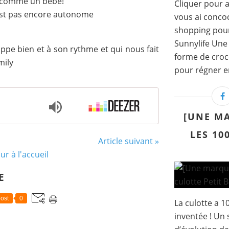
s comme un bébé!
Cliquer pour a
est pas encore autonome
vous ai concoc
shopping pour 
Sunnylife Une 
loppe bien et à son rythme et qui nous fait
forme de croc
mily
pour régner en
[UNE MA
LES 10
Article suivant »
ur à l'accueil
E
ost
0
La culotte a 10
inventée ! Un 