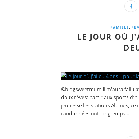
,
FAMILLE
FE
LE JOUR OÙ J'
DE
©blogsweetmum Il m'aura fallu at
doux rêves: partir aux sports d'h
jeunesse les stations Alpines, ce 
randonnées ont longtemps...