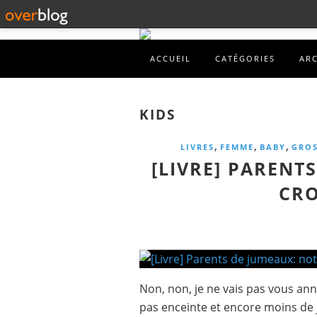
ACCUEIL
CATÉGORIES
AR
KIDS
,
,
,
LIVRES
FEMME
BABY
GROS
[LIVRE] PARENT
CRO
Non, non, je ne vais pas vous ann
pas enceinte et encore moins de 