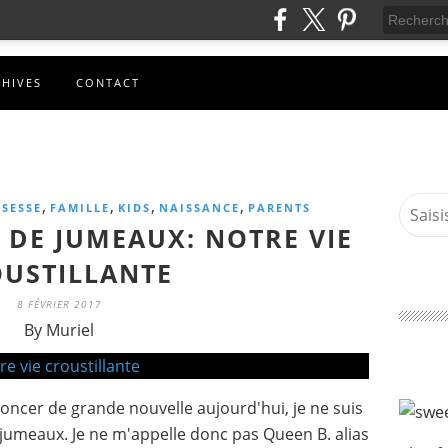
CHIVES
CONTACT
,
,
,
,
SESSE
FAMILLE
KIDS
NAISSANCE
PARENTS
S DE JUMEAUX: NOTRE VIE
USTILLANTE
8 FÉVRIER 2017
By Muriel
oncer de grande nouvelle aujourd'hui, je ne suis
jumeaux. Je ne m'appelle donc pas Queen B. alias