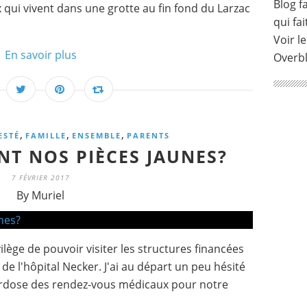
Blog fa
x qui vivent dans une grotte au fin fond du Larzac
qui fai
Voir le
En savoir plus
Overb
,
,
,
ESTÉ
FAMILLE
ENSEMBLE
PARENTS
NT NOS PIÈCES JAUNES?
7 FÉVRIER 2017
By Muriel
rivilège de pouvoir visiter les structures financées
de l'hôpital Necker. J'ai au départ un peu hésité
overdose des rendez-vous médicaux pour notre