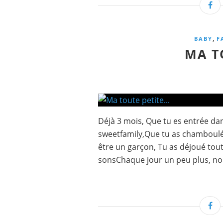
,
BABY
F
MA TO
Déjà 3 mois, Que tu es entrée dan
sweetfamily,Que tu as chamboulé
être un garçon, Tu as déjoué tout
sonsChaque jour un peu plus, nou