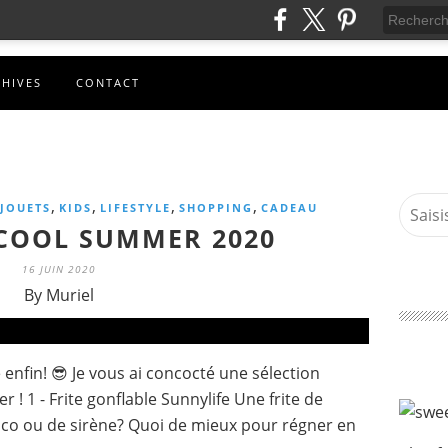
CHIVES
CONTACT
,
,
,
,
JOUETS
KIDS
LIFESTYLE
SHOPPING
CADEAU
 COOL SUMMER 2020
16 JUIN 2020
By Muriel
 enfin! 😎 Je vous ai concocté une sélection
 ! 1 - Frite gonflable Sunnylife Une frite de
oco ou de sirène? Quoi de mieux pour régner en