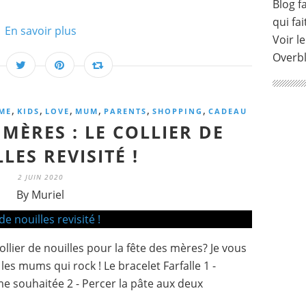
Blog fa
qui fai
En savoir plus
Voir le
Overb
,
,
,
,
,
,
ME
KIDS
LOVE
MUM
PARENTS
SHOPPING
CADEAU
 MÈRES : LE COLLIER DE
LES REVISITÉ !
2 JUIN 2020
By Muriel
llier de nouilles pour la fête des mères? Je vous
les mums qui rock ! Le bracelet Farfalle 1 -
me souhaitée 2 - Percer la pâte aux deux