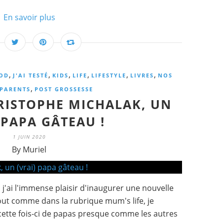
En savoir plus
,
,
,
,
,
,
OD
J'AI TESTÉ
KIDS
LIFE
LIFESTYLE
LIVRES
NOS
,
PARENTS
POST GROSSESSE
HRISTOPHE MICHALAK, UN
 PAPA GÂTEAU !
1 JUIN 2020
By Muriel
j'ai l'immense plaisir d'inaugurer une nouvelle
 Tout comme dans la rubrique mum's life, je
s cette fois-ci de papas presque comme les autres