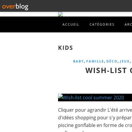
ACCUEIL
CATÉGORIES
AR
KIDS
,
,
,
,
BABY
FAMILLE
DÉCO
JEUX
WISH-LIST
Cliquer pour agrandir L'été arrive
d'idées shopping pour s'y préparer
piscine gonflable en forme de cr