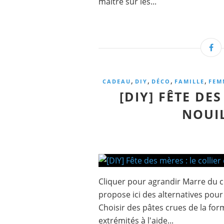
maître sur les...
,
,
,
,
CADEAU
DIY
DÉCO
FAMILLE
FEM
[DIY] FÊTE DES
NOUIL
Cliquer pour agrandir Marre du co
propose ici des alternatives pour 
Choisir des pâtes crues de la for
extrémités à l'aide...