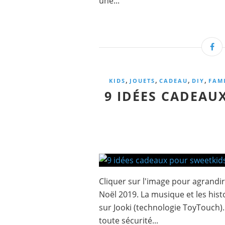
une...
,
,
,
,
KIDS
JOUETS
CADEAU
DIY
FAM
9 IDÉES CADEAU
Cliquer sur l'image pour agrandir
Noël 2019. La musique et les his
sur Jooki (technologie ToyTouch)
toute sécurité...