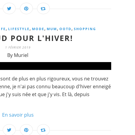
,
,
,
,
,
IFE
LIFESTYLE
MODE
MUM
OOTD
SHOPPING
D POUR L'HIVER!
1 FÉVRIER 2019
By Muriel
rs sont de plus en plus rigoureux, vous ne trouvez
ienne, je n'ai pas connu beaucoup d'hiver enneigé
e j'y suis née et que j'y vis. Et là, depuis
En savoir plus