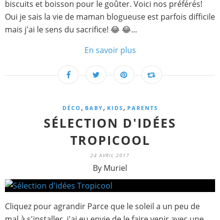
biscuits et boisson pour le goûter. Voici nos préférés!
Oui je sais la vie de maman blogueuse est parfois difficile
mais j'ai le sens du sacrifice! 😂 😂...
En savoir plus
,
,
,
DÉCO
BABY
KIDS
PARENTS
SÉLECTION D'IDÉES
TROPICOOL
24 AVRIL 2017
By Muriel
Cliquez pour agrandir Parce que le soleil a un peu de
mal à s'installer, j'ai eu envie de le faire venir avec une