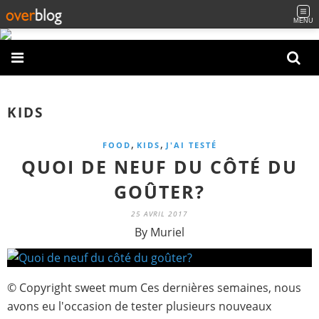
MENU
KIDS
,
,
FOOD
KIDS
J'AI TESTÉ
QUOI DE NEUF DU CÔTÉ DU
GOÛTER?
25 AVRIL 2017
By Muriel
© Copyright sweet mum Ces dernières semaines, nous
avons eu l'occasion de tester plusieurs nouveaux