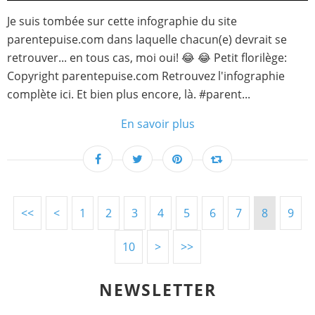
Je suis tombée sur cette infographie du site
parentepuise.com dans laquelle chacun(e) devrait se
retrouver... en tous cas, moi oui! 😂 😂 Petit florilège:
Copyright parentepuise.com Retrouvez l'infographie
complète ici. Et bien plus encore, là. #parent...
En savoir plus
<<
<
1
2
3
4
5
6
7
8
9
10
>
>>
NEWSLETTER