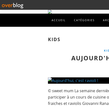
ACCUEIL
CATÉGORIES
AR
KIDS
KI
AUJOURD'HU
© sweet mum La semaine dernière 
participer à un cours de cuisine 
fraiches et raviolis Giovanni Ran