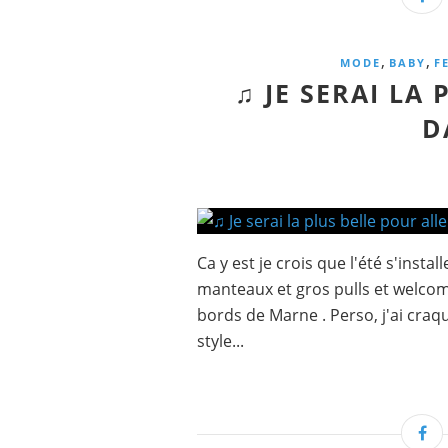
,
,
MODE
BABY
F
♫ JE SERAI LA
D
Ca y est je crois que l'été s'installe
manteaux et gros pulls et welcome
bords de Marne . Perso, j'ai craq
style...