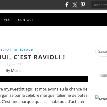
CHIVES
CONTACT
,
,
DS
J'AI TESTÉ
FOOD
I, C'EST RAVIOLI !
13 JUIN 2017
By Muriel
mysweetlittlegirl et moi, avons eu la chance de
organisé par la célèbre marque italienne de pâtes
a. C'est une marque que j'ai l'habitude d'acheter