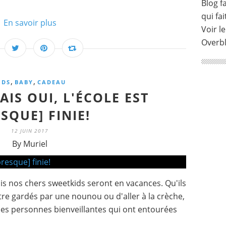
Blog fa
qui fai
En savoir plus
Voir le
Overb
,
,
IDS
BABY
CADEAU
AIS OUI, L'ÉCOLE EST
SQUE] FINIE!
12 JUIN 2017
By Muriel
is nos chers sweetkids seront en vacances. Qu'ils
'être gardés par une nounou ou d'aller à la crèche,
 les personnes bienveillantes qui ont entourées