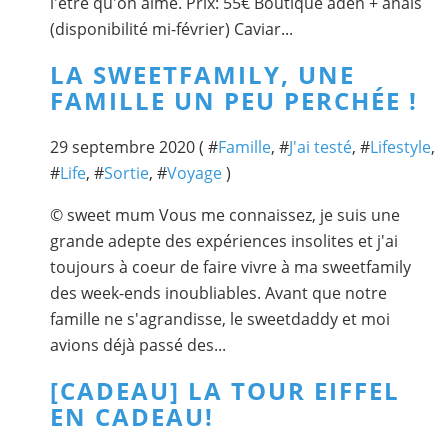
l'être qu'on aime. Prix: 55€ Boutique aden + anais
(disponibilité mi-février) Caviar...
LA SWEETFAMILY, UNE
FAMILLE UN PEU PERCHÉE !
29 septembre 2020 ( #
Famille
, #
J'ai testé
, #
Lifestyle
,
#
Life
, #
Sortie
, #
Voyage
)
© sweet mum Vous me connaissez, je suis une
grande adepte des expériences insolites et j'ai
toujours à coeur de faire vivre à ma sweetfamily
des week-ends inoubliables. Avant que notre
famille ne s'agrandisse, le sweetdaddy et moi
avions déjà passé des...
[CADEAU] LA TOUR EIFFEL
EN CADEAU!