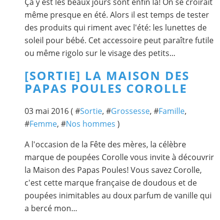
Ça y est les beaux jours sont enfin là! On se croirait
même presque en été. Alors il est temps de tester
des produits qui riment avec l'été: les lunettes de
soleil pour bébé. Cet accessoire peut paraître futile
ou même rigolo sur le visage des petits...
[SORTIE] LA MAISON DES
PAPAS POULES COROLLE
03 mai 2016 ( #
Sortie
, #
Grossesse
, #
Famille
,
#
Femme
, #
Nos hommes
)
A l'occasion de la Fête des mères, la célèbre
marque de poupées Corolle vous invite à découvrir
la Maison des Papas Poules! Vous savez Corolle,
c'est cette marque française de doudous et de
poupées inimitables au doux parfum de vanille qui
a bercé mon...