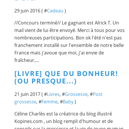
29 juin 2016 ( #
Cadeau
)
//Concours terminé// Le gagnant est Alrick T. Un
mail vient de lui être envoyé. Merci à tous pour vos
nombreuses participations. Bon ok l'été n'est pas
franchement installé sur l'ensemble de notre belle
France mais j'avoue que moi, j'ai envie de
fraîcheur,...
[LIVRE] QUE DU BONHEUR!
(OU PRESQUE...)
21 juin 2017 ( #
Livres
, #
Grossesse
, #
Post
grossesse
, #
Femme
, #
Baby
)
Céline Charlès est la créatrice du blog illustré
Kopines.com , un blog rempli d'humour et de
conseils sur la grossesse et la vie de jeune maman.