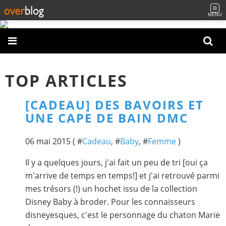
MENU
TOP ARTICLES
[CADEAU] DES BAVOIRS ET
UNE CAPE DE BAIN DMC
06 mai 2015 ( #
Cadeau
, #
Baby
, #
Femme
)
Il y a quelques jours, j'ai fait un peu de tri [oui ça
m'arrive de temps en temps!] et j'ai retrouvé parmi
mes trésors (!) un hochet issu de la collection
Disney Baby à broder. Pour les connaisseurs
disneyesques, c'est le personnage du chaton Marie