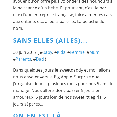
avouer qu'on offre plus volontiers des nounours à
la naissance d'un bébé. Et pourtant, c'est le pari
osé d'une entreprise française, faire aimer les rats
aux enfants et... à leurs parents. La peluche du
nom...
SANS ELLES (AILES)...
30 juin 2017 ( #
Baby
, #
Kids
, #
Femme
, #
Mum
,
#
Parents
, #
Dad
)
Dans quelques jours le sweetdaddy et moi, allons
nous envoler vers la Big Apple. Surprise que
j'organise depuis plusieurs mois pour nos 5 ans de
mariage. Nous allons donc passer 5 jours en
amoureux, 5 jours loin de nos sweetlittlegirls, 5
jours séparés...
ON EN EST LÀ...