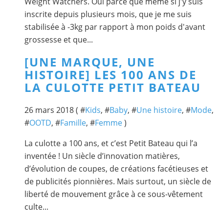
Weight Watchers. Oui parce que même si j'y suis
inscrite depuis plusieurs mois, que je me suis
stabilisée à -3kg par rapport à mon poids d'avant
grossesse et que...
[UNE MARQUE, UNE
HISTOIRE] LES 100 ANS DE
LA CULOTTE PETIT BATEAU
26 mars 2018 ( #
Kids
, #
Baby
, #
Une histoire
, #
Mode
,
#
OOTD
, #
Famille
, #
Femme
)
La culotte a 100 ans, et c’est Petit Bateau qui l’a
inventée ! Un siècle d’innovation matières,
d’évolution de coupes, de créations facétieuses et
de publicités pionnières. Mais surtout, un siècle de
liberté de mouvement grâce à ce sous-vêtement
culte...