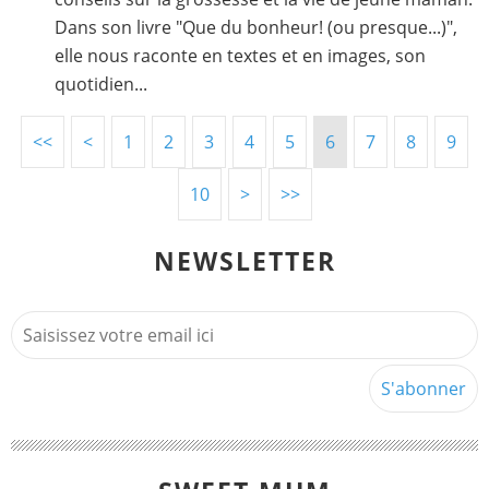
Dans son livre "Que du bonheur! (ou presque...)",
elle nous raconte en textes et en images, son
quotidien...
<<
<
1
2
3
4
5
6
7
8
9
10
>
>>
NEWSLETTER